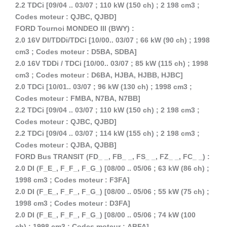
2.2 TDCi [09/04 .. 03/07 ; 110 kW (150 ch) ; 2 198 cm3 ;
Codes moteur : QJBC, QJBD]
FORD Tournoi MONDEO III (BWY) :
2.0 16V DI/TDDi/TDCi [10/00.. 03/07 ; 66 kW (90 ch) ; 1998
cm3 ; Codes moteur : D5BA, SDBA]
2.0 16V TDDi / TDCi [10/00.. 03/07 ; 85 kW (115 ch) ; 1998
cm3 ; Codes moteur : D6BA, HJBA, HJBB, HJBC]
2.0 TDCi [10/01.. 03/07 ; 96 kW (130 ch) ; 1998 cm3 ;
Codes moteur : FMBA, N7BA, N7BB]
2.2 TDCi [09/04 .. 03/07 ; 110 kW (150 ch) ; 2 198 cm3 ;
Codes moteur : QJBC, QJBD]
2.2 TDCi [09/04 .. 03/07 ; 114 kW (155 ch) ; 2 198 cm3 ;
Codes moteur : QJBA, QJBB]
FORD Bus TRANSIT (FD_ _, FB_ _, FS_ _, FZ_ _, FC_ _) :
2.0 DI (F_E_, F_F_, F_G_) [08/00 .. 05/06 ; 63 kW (86 ch) ;
1998 cm3 ; Codes moteur : F3FA]
2.0 DI (F_E_, F_F_, F_G_) [08/00 .. 05/06 ; 55 kW (75 ch) ;
1998 cm3 ; Codes moteur : D3FA]
2.0 DI (F_E_, F_F_, F_G_) [08/00 .. 05/06 ; 74 kW (100
ch) ; 1998 cm3 ; Codes moteur : ABFA]