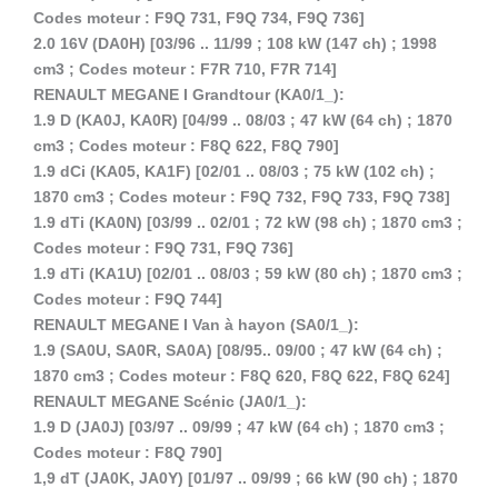
Codes moteur : F9Q 731, F9Q 734, F9Q 736]
2.0 16V (DA0H) [03/96 .. 11/99 ; 108 kW (147 ch) ; 1998
cm3 ; Codes moteur : F7R 710, F7R 714]
RENAULT MEGANE I Grandtour (KA0/1_):
1.9 D (KA0J, KA0R) [04/99 .. 08/03 ; 47 kW (64 ch) ; 1870
cm3 ; Codes moteur : F8Q 622, F8Q 790]
1.9 dCi (KA05, KA1F) [02/01 .. 08/03 ; 75 kW (102 ch) ;
1870 cm3 ; Codes moteur : F9Q 732, F9Q 733, F9Q 738]
1.9 dTi (KA0N) [03/99 .. 02/01 ; 72 kW (98 ch) ; 1870 cm3 ;
Codes moteur : F9Q 731, F9Q 736]
1.9 dTi (KA1U) [02/01 .. 08/03 ; 59 kW (80 ch) ; 1870 cm3 ;
Codes moteur : F9Q 744]
RENAULT MEGANE I Van à hayon (SA0/1_):
1.9 (SA0U, SA0R, SA0A) [08/95.. 09/00 ; 47 kW (64 ch) ;
1870 cm3 ; Codes moteur : F8Q 620, F8Q 622, F8Q 624]
RENAULT MEGANE Scénic (JA0/1_):
1.9 D (JA0J) [03/97 .. 09/99 ; 47 kW (64 ch) ; 1870 cm3 ;
Codes moteur : F8Q 790]
1,9 dT (JA0K, JA0Y) [01/97 .. 09/99 ; 66 kW (90 ch) ; 1870