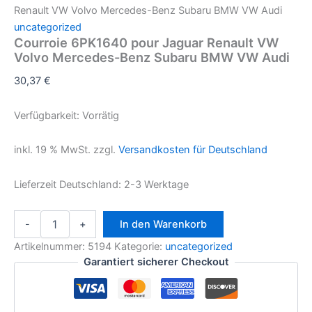
Renault VW Volvo Mercedes-Benz Subaru BMW VW Audi
uncategorized
Courroie 6PK1640 pour Jaguar Renault VW
Volvo Mercedes-Benz Subaru BMW VW Audi
30,37
€
Verfügbarkeit:
Vorrätig
inkl. 19 % MwSt.
zzgl.
Versandkosten für Deutschland
Lieferzeit Deutschland:
2-3 Werktage
Courroie
-
+
In den Warenkorb
6PK1640
pour
Artikelnummer:
5194
Kategorie:
uncategorized
Jaguar
Garantiert sicherer Checkout
Renault
VW
Volvo