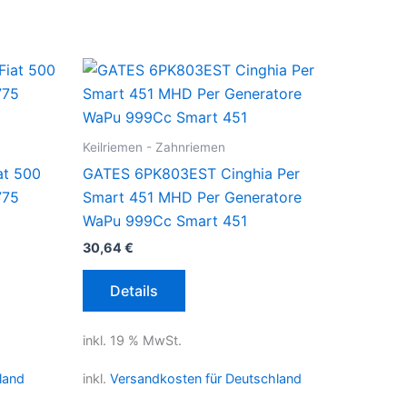
Keilriemen - Zahnriemen
at 500
GATES 6PK803EST Cinghia Per
775
Smart 451 MHD Per Generatore
WaPu 999Cc Smart 451
30,64
€
Details
inkl. 19 % MwSt.
land
inkl.
Versandkosten für Deutschland