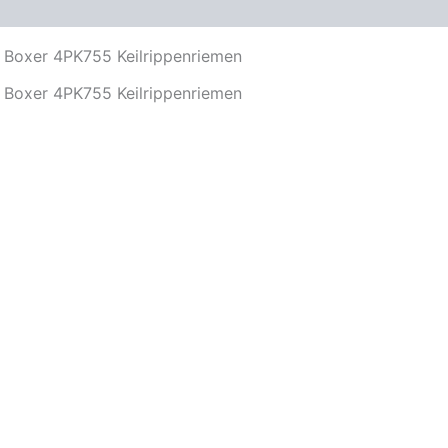
oduktsicherheit
Keilrippenriemen
Menge
t Boxer 4PK755 Keilrippenriemen
t Boxer 4PK755 Keilrippenriemen