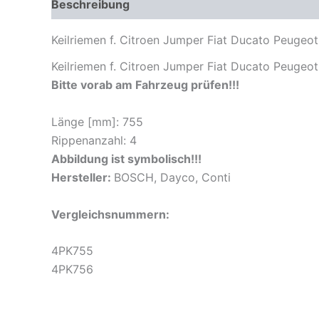
Beschreibung
Zusätzliche Informationen
Pr
Keilriemen f. Citroen Jumper Fiat Ducato Peugeo
Keilriemen f. Citroen Jumper Fiat Ducato Peugeo
Bitte vorab am Fahrzeug prüfen!!!
Länge [mm]: 755
Rippenanzahl: 4
Abbildung ist symbolisch!!!
Hersteller:
BOSCH, Dayco, Conti
Vergleichs
nummern:
4PK755
4PK756