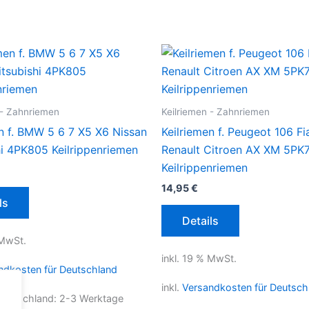
 - Zahnriemen
Keilriemen - Zahnriemen
n f. BMW 5 6 7 X5 X6 Nissan
Keilriemen f. Peugeot 106 Fi
hi 4PK805 Keilrippenriemen
Renault Citroen AX XM 5PK
Keilrippenriemen
14,95
€
ls
Details
 MwSt.
inkl. 19 % MwSt.
ndkosten für Deutschland
inkl.
Versandkosten für Deutsch
 Deutschland:
2-3 Werktage