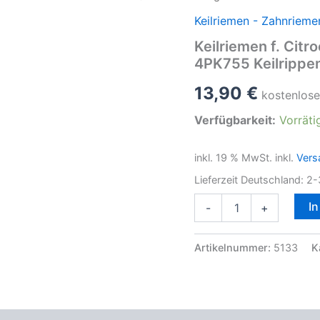
Keilriemen - Zahnrieme
Keilriemen f. Cit
4PK755 Keilrippe
13,90
€
kostenlose
Verfügbarkeit:
Vorräti
inkl. 19 % MwSt.
inkl.
Vers
Lieferzeit Deutschland:
2-
Keilriemen
I
-
+
f.
Citroen
Jumper
Artikelnummer:
5133
K
Fiat
Ducato
Peugeot
Boxer
4PK755