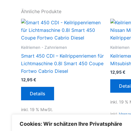
Ähnliche Produkte
Keilriemen - Zahnriemen
Keilriemen
Smart 450 CDI – Keilrippenriemen für
Keilrieme
Lichtmaschine 0.8l Smart 450 Coupe
Mitsubis
Fortwo Cabrio Diesel
12,95
€
12,95
€
Detai
Details
inkl. 19 %
inkl. 19 % MwSt.
inkl.
Versa
inkl.
Versandkosten für Deutschland
Cookies: Wir schätzen Ihre Privatsphäre
Lieferzeit