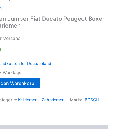
n
roen Jumper Fiat Ducato Peugeot Boxer
nriemen
r Versand
g
andkosten für Deutschland
3 Werktage
n den Warenkorb
ategorie:
Keilriemen - Zahnriemen
Marke:
BOSCH