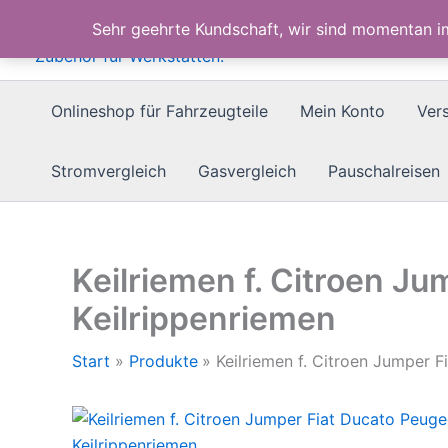
Zum
Sehr geehrte Kundschaft, wir sind momentan 
Inhalt
springen
Onlineshop für Fahrzeugteile
Mein Konto
Ver
Stromvergleich
Gasvergleich
Pauschalreisen
Keilriemen f. Citroen J
Keilrippenriemen
Start
Produkte
Keilriemen f. Citroen Jumper 