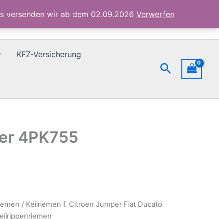
Peugeot
ubs versenden wir ab dem 02.09.2026
Verwerfen
Boxer
4PK755
Keilrippenriemen
Menge
KFZ-Versicherung
Suchen
xer 4PK755
riemen
/ Keilriemen f. Citroen Jumper Fiat Ducato
ilrippenriemen