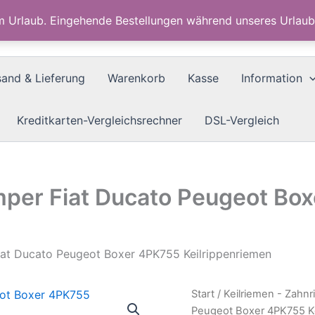
im Urlaub. Eingehende Bestellungen während unseres Urla
sand & Lieferung
Warenkorb
Kasse
Information
Kreditkarten-Vergleichsrechner
DSL-Vergleich
umper Fiat Ducato Peugeot Bo
Fiat Ducato Peugeot Boxer 4PK755 Keilrippenriemen
Start
/
Keilriemen - Zahn
Peugeot Boxer 4PK755 Ke