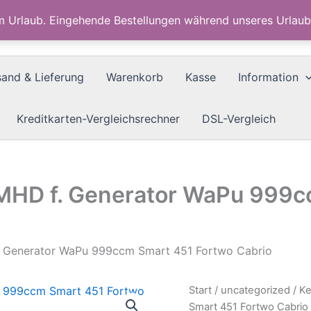
im Urlaub. Eingehende Bestellungen während unseres Urla
sand & Lieferung
Warenkorb
Kasse
Information
Kreditkarten-Vergleichsrechner
DSL-Vergleich
1 MHD f. Generator WaPu 999
f. Generator WaPu 999ccm Smart 451 Fortwo Cabrio
Start
/
uncategorized
/ Ke
Smart 451 Fortwo Cabrio