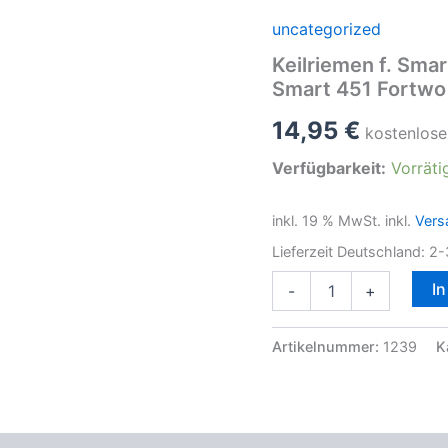
uncategorized
Keilriemen f. Sm
Smart 451 Fortwo
14,95
€
kostenlose
Verfügbarkeit:
Vorräti
inkl. 19 % MwSt.
inkl.
Vers
Lieferzeit Deutschland:
2-
Keilriemen
I
-
+
f.
Smart
451
Artikelnummer:
1239
K
MHD
f.
Generator
WaPu
999ccm