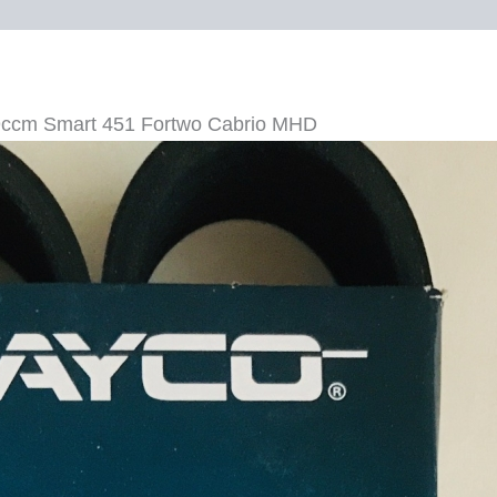
Smart
451
Fortwo
Cabrio
Menge
99ccm Smart 451 Fortwo Cabrio MHD