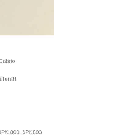
Cabrio
üfen!!!
6PK 800, 6PK803