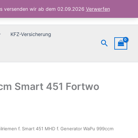
Generator
ubs versenden wir ab dem 02.09.2026
Verwerfen
WaPu
999ccm
Smart
451
KFZ-Versicherung
Fortwo
Suchen
Cabrio
Menge
ccm Smart 451 Fortwo
ilriemen f. Smart 451 MHD f. Generator WaPu 999ccm