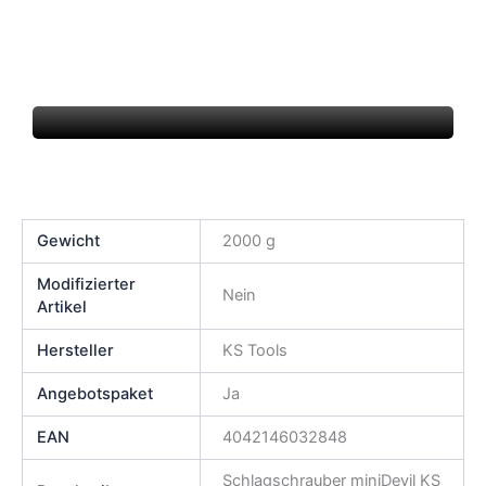
Gewicht
2000 g
Modifizierter
Nein
Artikel
Hersteller
KS Tools
Angebotspaket
Ja
EAN
4042146032848
Schlagschrauber miniDevil KS