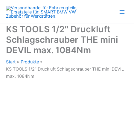
THE
Zum
mini
Inhalt
DEVIL
springen
max.
1084Nm
KS TOOLS 1/2″ Druckluft
Menge
Schlagschrauber THE mini
DEVIL max. 1084Nm
Start
Produkte
KS TOOLS 1/2″ Druckluft Schlagschrauber THE mini DEVIL
max. 1084Nm