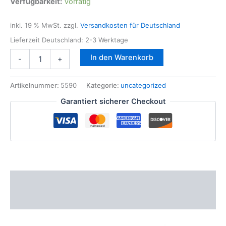
Verfügbarkeit:
Vorrätig
inkl. 19 % MwSt.
zzgl.
Versandkosten für Deutschland
Lieferzeit Deutschland:
2-3 Werktage
KS
In den Warenkorb
-
+
TOOLS
1/2"
Druckluft
Artikelnummer:
5590
Kategorie:
uncategorized
Schlagschrauber
Garantiert sicherer Checkout
THE
mini
DEVIL
max.
1084Nm
Menge
Beschreibung
Zusätzliche Informationen