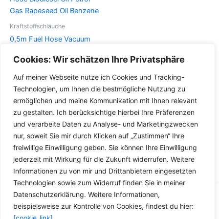
auf.
Optionen
Die
können
Optionen
auf
Kraftstoffschläuche
können
der
0,5m Fuel Hose Vacuum
auf
Produktseite
Hose Biodiesel Oil Petrol
Cookies: Wir schätzen Ihre Privatsphäre
der
gewählt
Gas Rapeseed Oil Benzene
Produktseite
werden
Auf meiner Webseite nutze ich Cookies und Tracking-
Dieses
gewählt
Details
Technologien, um Ihnen die bestmögliche Nutzung zu
Produkt
werden
ermöglichen und meine Kommunikation mit Ihnen relevant
weist
zu gestalten. Ich berücksichtige hierbei Ihre Präferenzen
mehrere
und verarbeite Daten zu Analyse- und Marketingzwecken
Varianten
nur, soweit Sie mir durch Klicken auf „Zustimmen“ Ihre
auf.
freiwillige Einwilligung geben. Sie können Ihre Einwilligung
Die
jederzeit mit Wirkung für die Zukunft widerrufen. Weitere
Optionen
Informationen zu von mir und Drittanbietern eingesetzten
können
Technologien sowie zum Widerruf finden Sie in meiner
auf
Datenschutzerklärung. Weitere Informationen,
der
Copyright © 2026 Versandhandel für Fahrzeugteile, Ersatzteile
beispielsweise zur Kontrolle von Cookies, findest du hier:
Produktseite
für: SMART BMW VW - Zubehör für Werkstätten.
[cookie_link]
gewählt