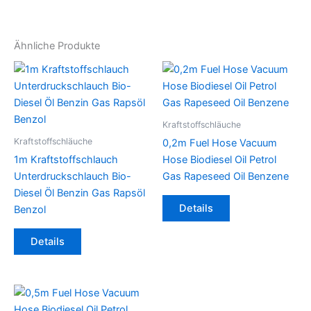
Ähnliche Produkte
Kraftstoffschläuche
Kraftstoffschläuche
0,2m Fuel Hose Vacuum
1m Kraftstoffschlauch
Hose Biodiesel Oil Petrol
Unterdruckschlauch Bio-
Gas Rapeseed Oil Benzene
Diesel Öl Benzin Gas Rapsöl
Dieses
Details
Benzol
Produkt
Dieses
weist
Details
Produkt
mehrere
weist
Varianten
mehrere
auf.
Varianten
Die