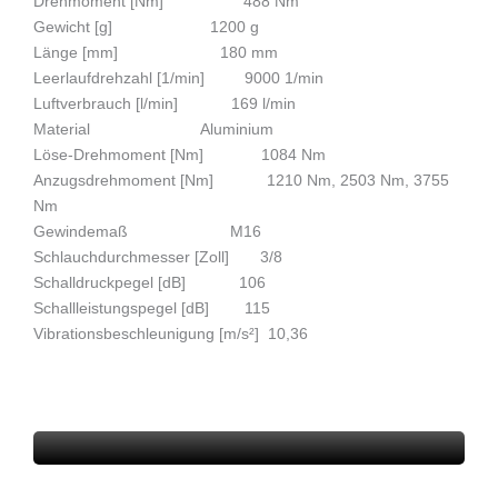
Drehmoment [Nm] 488 Nm
Gewicht [g] 1200 g
Länge [mm] 180 mm
Leerlaufdrehzahl [1/min] 9000 1/min
Luftverbrauch [l/min] 169 l/min
Material Aluminium
Löse-Drehmoment [Nm] 1084 Nm
Anzugsdrehmoment [Nm] 1210 Nm, 2503 Nm, 3755
Nm
Gewindemaß M16
Schlauchdurchmesser [Zoll] 3/8
Schalldruckpegel [dB] 106
Schallleistungspegel [dB] 115
Vibrationsbeschleunigung [m/s²] 10,36