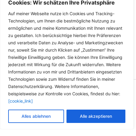
Cookies: Wir schätzen Ihre Privatsphäre
Details
head
Auf meiner Webseite nutze ich Cookies und Tracking-
Details
Technologien, um Ihnen die bestmögliche Nutzung zu
ermöglichen und meine Kommunikation mit Ihnen relevant
zu gestalten. Ich berücksichtige hierbei Ihre Präferenzen
und verarbeite Daten zu Analyse- und Marketingzwecken
nur, soweit Sie mir durch Klicken auf „Zustimmen“ Ihre
freiwillige Einwilligung geben. Sie können Ihre Einwilligung
jederzeit mit Wirkung für die Zukunft widerrufen. Weitere
Informationen zu von mir und Drittanbietern eingesetzten
Technologien sowie zum Widerruf finden Sie in meiner
Datenschutzerklärung. Weitere Informationen,
Copyright © 2026 Versandhandel für Fahrzeugteile, Ersatzteile
beispielsweise zur Kontrolle von Cookies, findest du hier:
für: SMART BMW VW - Zubehör für Werkstätten.
[cookie_link]
Vertrag widerrufen
Alles ablehnen
Alle akzeptieren
Alle Preise inkl. der gesetzlichen MwSt.