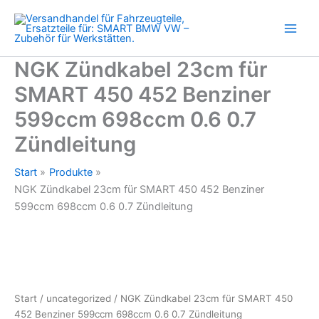
450
Zum
452
Inhalt
Benziner
springen
599ccm
698ccm
NGK Zündkabel 23cm für
0.6
SMART 450 452 Benziner
0.7
Zündleitung
599ccm 698ccm 0.6 0.7
Menge
Zündleitung
Start
Produkte
NGK Zündkabel 23cm für SMART 450 452 Benziner
599ccm 698ccm 0.6 0.7 Zündleitung
Start
/
uncategorized
/ NGK Zündkabel 23cm für SMART 450
452 Benziner 599ccm 698ccm 0.6 0.7 Zündleitung