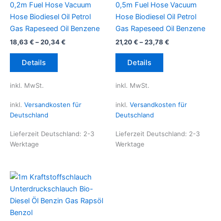
0,2m Fuel Hose Vacuum
0,5m Fuel Hose Vacuum
Hose Biodiesel Oil Petrol
Hose Biodiesel Oil Petrol
Gas Rapeseed Oil Benzene
Gas Rapeseed Oil Benzene
18,63
€
–
20,34
€
21,20
€
–
23,78
€
Dieses
Dieses
Details
Details
Produkt
Produkt
weist
weist
inkl. MwSt.
inkl. MwSt.
mehrere
mehrere
Varianten
Varianten
inkl.
Versandkosten für
inkl.
Versandkosten für
auf.
auf.
Deutschland
Deutschland
Die
Die
Lieferzeit Deutschland:
2-3
Lieferzeit Deutschland:
2-3
Optionen
Optionen
Werktage
Werktage
können
können
auf
auf
der
der
Produktseite
Produktseite
gewählt
gewählt
werden
werden