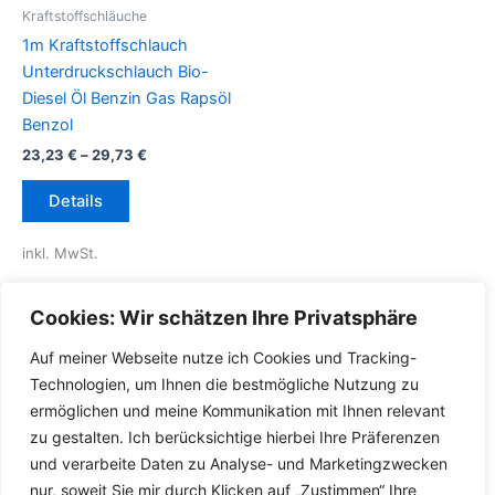
Kraftstoffschläuche
1m Kraftstoffschlauch
Unterdruckschlauch Bio-
Diesel Öl Benzin Gas Rapsöl
Benzol
23,23
€
–
29,73
€
Dieses
Details
Produkt
weist
inkl. MwSt.
mehrere
Varianten
inkl.
Versandkosten für
Cookies: Wir schätzen Ihre Privatsphäre
auf.
Deutschland
Die
Auf meiner Webseite nutze ich Cookies und Tracking-
Lieferzeit Deutschland:
2-3
Optionen
Technologien, um Ihnen die bestmögliche Nutzung zu
Werktage
können
ermöglichen und meine Kommunikation mit Ihnen relevant
auf
zu gestalten. Ich berücksichtige hierbei Ihre Präferenzen
der
und verarbeite Daten zu Analyse- und Marketingzwecken
Produktseite
nur, soweit Sie mir durch Klicken auf „Zustimmen“ Ihre