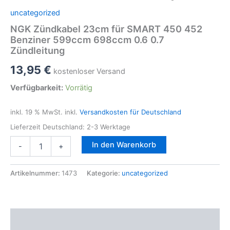
uncategorized
NGK Zündkabel 23cm für SMART 450 452
Benziner 599ccm 698ccm 0.6 0.7
Zündleitung
13,95
€
kostenloser Versand
Verfügbarkeit:
Vorrätig
inkl. 19 % MwSt.
inkl.
Versandkosten für Deutschland
Lieferzeit Deutschland:
2-3 Werktage
NGK
In den Warenkorb
-
+
Zündkabel
23cm
für
Artikelnummer:
1473
Kategorie:
uncategorized
SMART
450
452
Benziner
Beschreibung
599ccm