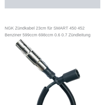
698ccm
Zusätzliche Informationen
0.6
0.7
Zündleitung
Menge
NGK Zündkabel 23cm für SMART 450 452
Benziner 599ccm 698ccm 0.6 0.7 Zündleitung