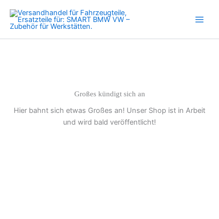
450
Zum
452
Inhalt
Benziner
springen
599
698ccm
0.6
0.7
Menge
Großes kündigt sich an
Hier bahnt sich etwas Großes an! Unser Shop ist in Arbeit
und wird bald veröffentlicht!