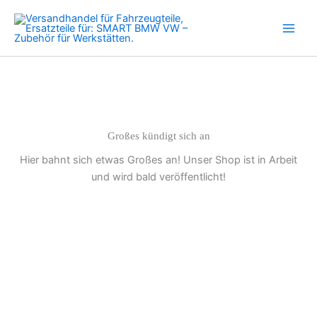
Motor
Zum
Drehverschluss
Inhalt
für
springen
Motorabdeckung
A451988067
Menge
Großes kündigt sich an
Hier bahnt sich etwas Großes an! Unser Shop ist in Arbeit
und wird bald veröffentlicht!