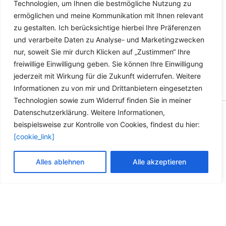
Technologien, um Ihnen die bestmögliche Nutzung zu
Produkt
werden
ermöglichen und meine Kommunikation mit Ihnen relevant
weist
zu gestalten. Ich berücksichtige hierbei Ihre Präferenzen
mehrere
und verarbeite Daten zu Analyse- und Marketingzwecken
Varianten
nur, soweit Sie mir durch Klicken auf „Zustimmen“ Ihre
auf.
freiwillige Einwilligung geben. Sie können Ihre Einwilligung
Die
jederzeit mit Wirkung für die Zukunft widerrufen. Weitere
Optionen
Informationen zu von mir und Drittanbietern eingesetzten
können
Technologien sowie zum Widerruf finden Sie in meiner
auf
Datenschutzerklärung. Weitere Informationen,
der
Copyright © 2026 Versandhandel für Fahrzeugteile, Ersatzteile
beispielsweise zur Kontrolle von Cookies, findest du hier:
Produktseite
für: SMART BMW VW - Zubehör für Werkstätten.
[cookie_link]
gewählt
werden
Vertrag widerrufen
Alles ablehnen
Alle akzeptieren
Alle Preise inkl. der gesetzlichen MwSt.
Die durchgestrichenen Preise entsprechen dem bisherigen Preis in
diesem Online-Shop.