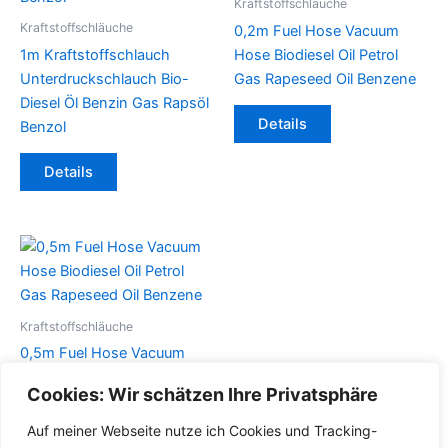
Kraftstoffschläuche
Kraftstoffschläuche
0,2m Fuel Hose Vacuum
1m Kraftstoffschlauch
Hose Biodiesel Oil Petrol
Unterdruckschlauch Bio-
Gas Rapeseed Oil Benzene
Diesel Öl Benzin Gas Rapsöl
Dieses
Details
Benzol
Produkt
Dieses
weist
Details
Produkt
mehrere
weist
Varianten
mehrere
auf.
Varianten
Die
auf.
Optionen
Die
können
Optionen
auf
Kraftstoffschläuche
können
der
0,5m Fuel Hose Vacuum
auf
Produktseite
Hose Biodiesel Oil Petrol
Cookies: Wir schätzen Ihre Privatsphäre
der
gewählt
Gas Rapeseed Oil Benzene
Produktseite
werden
Auf meiner Webseite nutze ich Cookies und Tracking-
Dieses
gewählt
Details