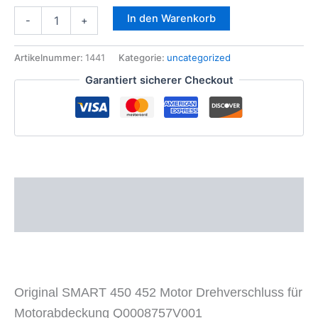
Original
In den Warenkorb
-
+
SMART
450
452
Artikelnummer:
1441
Kategorie:
uncategorized
Motor
Garantiert sicherer Checkout
Drehverschluss
Stift
f.
Motorabdeckung
Q0008757V001
Menge
Beschreibung
Zusätzliche Informationen
Original SMART 450 452 Motor Drehverschluss für
Motorabdeckung Q0008757V001