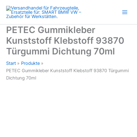
Türgummi
Zum
Dichtung
Inhalt
70ml
springen
Menge
PETEC Gummikleber
Kunststoff Klebstoff 93870
Türgummi Dichtung 70ml
Start
Produkte
PETEC Gummikleber Kunststoff Klebstoff 93870 Türgummi
Dichtung 70ml