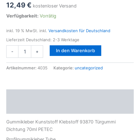
12,49
€
kostenloser Versand
Verfügbarkeit:
Vorrätig
inkl. 19 % MwSt.
inkl.
Versandkosten für Deutschland
Lieferzeit Deutschland:
2-3 Werktage
PETEC
In den Warenkorb
-
+
Gummikleber
Kunststoff
Klebstoff
Artikelnummer:
4035
Kategorie:
uncategorized
93870
Türgummi
Dichtung
70ml
Beschreibung
Menge
Zusätzliche Informationen
Gummikleber Kunststoff Klebstoff 93870 Türgummi
Dichtung 70ml PETEC
Profilgummikleber Tube