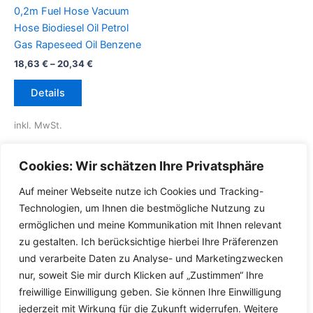
0,2m Fuel Hose Vacuum
Hose Biodiesel Oil Petrol
Gas Rapeseed Oil Benzene
18,63
€
–
20,34
€
Dieses
Details
Produkt
weist
inkl. MwSt.
mehrere
Varianten
inkl.
Versandkosten für
Cookies: Wir schätzen Ihre Privatsphäre
auf.
Deutschland
Die
Auf meiner Webseite nutze ich Cookies und Tracking-
Lieferzeit Deutschland:
2-3
Optionen
Technologien, um Ihnen die bestmögliche Nutzung zu
Werktage
können
ermöglichen und meine Kommunikation mit Ihnen relevant
auf
zu gestalten. Ich berücksichtige hierbei Ihre Präferenzen
der
und verarbeite Daten zu Analyse- und Marketingzwecken
Produktseite
nur, soweit Sie mir durch Klicken auf „Zustimmen“ Ihre
gewählt
freiwillige Einwilligung geben. Sie können Ihre Einwilligung
werden
jederzeit mit Wirkung für die Zukunft widerrufen. Weitere