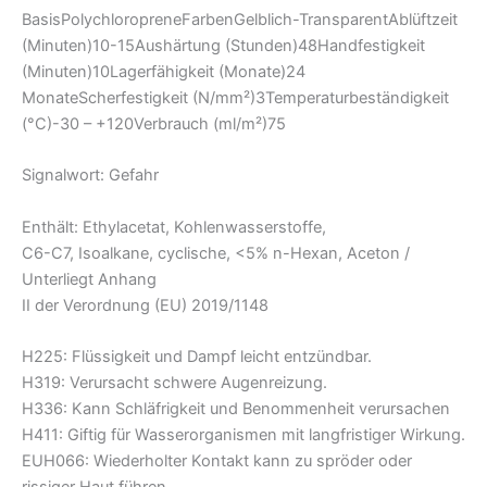
BasisPolychloropreneFarbenGelblich-TransparentAblüftzeit
(Minuten)10-15Aushärtung (Stunden)48Handfestigkeit
(Minuten)10Lagerfähigkeit (Monate)24
MonateScherfestigkeit (N/mm²)3Temperaturbeständigkeit
(°C)-30 – +120Verbrauch (ml/m²)75
Signalwort: Gefahr
Enthält: Ethylacetat, Kohlenwasserstoffe,
C6-C7, Isoalkane, cyclische, <5% n-Hexan, Aceton /
Unterliegt Anhang
II der Verordnung (EU) 2019/1148
H225: Flüssigkeit und Dampf leicht entzündbar.
H319: Verursacht schwere Augenreizung.
H336: Kann Schläfrigkeit und Benommenheit verursachen
H411: Giftig für Wasserorganismen mit langfristiger Wirkung.
EUH066: Wiederholter Kontakt kann zu spröder oder