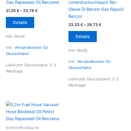
Gas Rapeseed Oil Benzene
Unterdruckschlauch Bio-
Diesel Öl Benzin Gas Rapsöl
21,20
€
–
23,78
€
Benzol
Dieses
Details
23,23
€
–
29,73
€
Produkt
weist
Dieses
inkl. MwSt.
Details
mehrere
Produkt
Varianten
weist
inkl.
Versandkosten für
inkl. MwSt.
auf.
mehrere
Deutschland
Die
Varianten
inkl.
Versandkosten für
Lieferzeit Deutschland:
2-3
Optionen
auf.
Deutschland
Werktage
können
Die
Lieferzeit Deutschland:
2-3
auf
Optionen
Werktage
der
können
Produktseite
auf
gewählt
der
werden
Produktseite
gewählt
werden
Kraftstoffschläuche