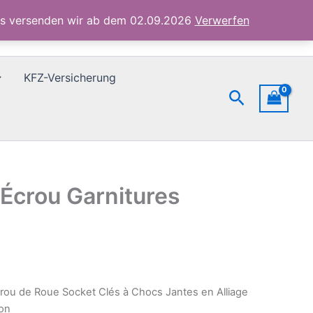
Chocs
ubs versenden wir ab dem 02.09.2026
Verwerfen
Jantes
en
Alliage
Écrou
KFZ-Versicherung
Garnitures
Suchen
Protection
Menge
 Écrou Garnitures
rou de Roue Socket Clés à Chocs Jantes en Alliage
ion