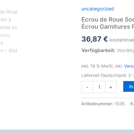
uncategorized
Ecrou de Roue Soc
Écrou Garnitures 
36,87
€
kostenlose
Verfügbarkeit:
Vorräti
inkl. 19 % MwSt.
inkl.
Vers
Lieferzeit Deutschland:
2-
Ecrou
I
-
+
de
Roue
Socket
Artikelnummer:
1035
K
Clés
à
Chocs
Jantes
en