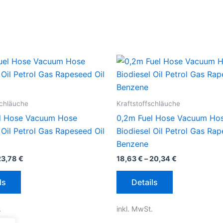
schläuche
Kraftstoffschläuche
l Hose Vacuum Hose
0,2m Fuel Hose Vacuum Ho
 Oil Petrol Gas Rapeseed Oil
Biodiesel Oil Petrol Gas Rap
Benzene
23,78
€
18,63
€
–
20,34
€
Dieses
Dieses
ls
Details
Produkt
Produkt
weist
weist
.
inkl. MwSt.
mehrere
mehrere