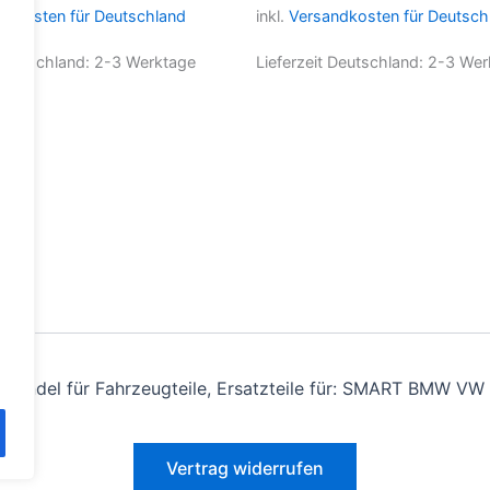
Varianten
Varianten
ndkosten für Deutschland
inkl.
Versandkosten für Deutsch
auf.
auf.
Die
Die
 Deutschland:
2-3 Werktage
Lieferzeit Deutschland:
2-3 Wer
Optionen
Optionen
können
können
auf
auf
der
der
Produktseite
Produktseite
gewählt
gewählt
werden
werden
andel für Fahrzeugteile, Ersatzteile für: SMART BMW VW 
Vertrag widerrufen