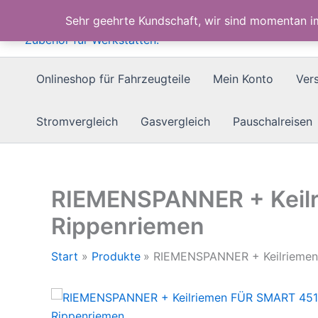
Zum
Sehr geehrte Kundschaft, wir sind momentan 
Inhalt
springen
Onlineshop für Fahrzeugteile
Mein Konto
Ver
Stromvergleich
Gasvergleich
Pauschalreisen
RIEMENSPANNER + Keil
Rippenriemen
Start
Produkte
RIEMENSPANNER + Keilriemen