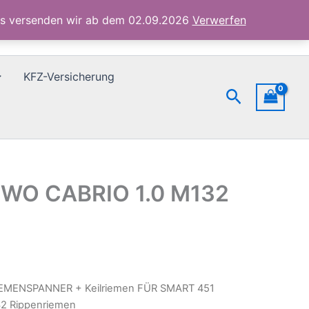
FORTWO
ubs versenden wir ab dem 02.09.2026
Verwerfen
CABRIO
1.0
M132
Rippenriemen
KFZ-Versicherung
Menge
Suchen
TWO CABRIO 1.0 M132
IEMENSPANNER + Keilriemen FÜR SMART 451
2 Rippenriemen