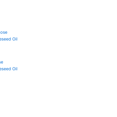
se
eseed Oil