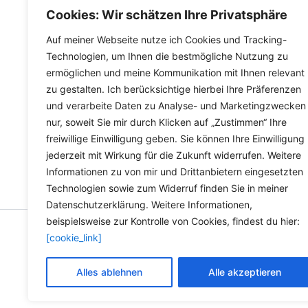
Varianten
inkl.
Versandkosten für Deutschland
inkl.
Versa
Cookies: Wir schätzen Ihre Privatsphäre
auf.
Die
Lieferzeit Deutschland:
2-3 Werktage
Lieferzeit
Auf meiner Webseite nutze ich Cookies und Tracking-
Optionen
Technologien, um Ihnen die bestmögliche Nutzung zu
ermöglichen und meine Kommunikation mit Ihnen relevant
können
zu gestalten. Ich berücksichtige hierbei Ihre Präferenzen
auf
und verarbeite Daten zu Analyse- und Marketingzwecken
der
nur, soweit Sie mir durch Klicken auf „Zustimmen“ Ihre
Produktseite
freiwillige Einwilligung geben. Sie können Ihre Einwilligung
gewählt
jederzeit mit Wirkung für die Zukunft widerrufen. Weitere
werden
Informationen zu von mir und Drittanbietern eingesetzten
Technologien sowie zum Widerruf finden Sie in meiner
Datenschutzerklärung. Weitere Informationen,
beispielsweise zur Kontrolle von Cookies, findest du hier:
[cookie_link]
Copyright © 2026 Versandh
Alles ablehnen
Alle akzeptieren