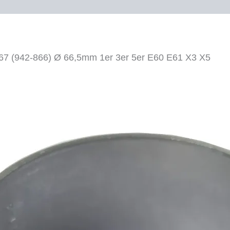
Ø
66,5mm
Menge
67 (942-866) Ø 66,5mm 1er 3er 5er E60 E61 X3 X5