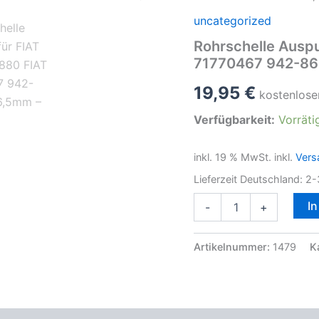
uncategorized
Rohrschelle Ausp
71770467 942-8
19,95
€
kostenlose
Verfügbarkeit:
Vorräti
inkl. 19 % MwSt.
inkl.
Vers
Lieferzeit Deutschland:
2-
Rohrschelle
I
-
+
Auspuff
für
FIAT
Artikelnummer:
1479
K
1607056880
FIAT
71770467
942-
866