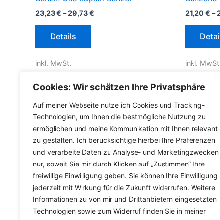
23,23
€
–
29,73
€
21,20
€
–
Dieses
Details
Detai
Produkt
weist
inkl. MwSt.
inkl. MwSt
mehrere
Varianten
inkl.
Versandkosten für Deutschland
inkl.
Versa
Cookies: Wir schätzen Ihre Privatsphäre
auf.
Die
Lieferzeit Deutschland:
2-3 Werktage
Lieferzeit
Auf meiner Webseite nutze ich Cookies und Tracking-
Optionen
Technologien, um Ihnen die bestmögliche Nutzung zu
ermöglichen und meine Kommunikation mit Ihnen relevant
können
zu gestalten. Ich berücksichtige hierbei Ihre Präferenzen
auf
und verarbeite Daten zu Analyse- und Marketingzwecken
der
nur, soweit Sie mir durch Klicken auf „Zustimmen“ Ihre
Produktseite
freiwillige Einwilligung geben. Sie können Ihre Einwilligung
gewählt
jederzeit mit Wirkung für die Zukunft widerrufen. Weitere
werden
Informationen zu von mir und Drittanbietern eingesetzten
Technologien sowie zum Widerruf finden Sie in meiner