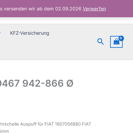
71770467
ubs versenden wir ab dem 02.09.2026
Verwerfen
942-
866
Ø
66,5mm
KFZ-Versicherung
Menge
Suchen
70467 942-866 Ø
hrschelle Auspuff für FIAT 1607056880 FIAT
,5mm