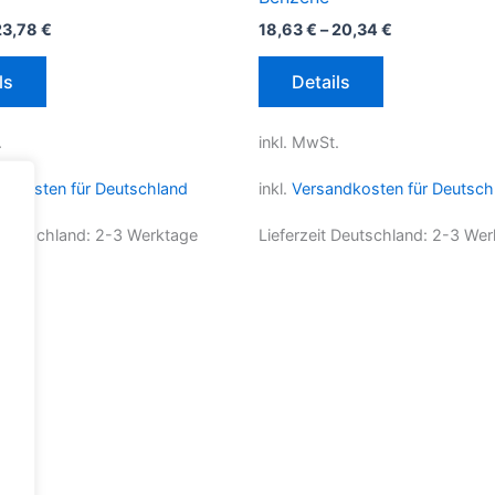
23,78
€
18,63
€
–
20,34
€
Dieses
Dieses
ls
Details
Produkt
Produkt
weist
weist
.
inkl. MwSt.
mehrere
mehrere
Varianten
Varianten
ndkosten für Deutschland
inkl.
Versandkosten für Deutsch
auf.
auf.
Die
Die
 Deutschland:
2-3 Werktage
Lieferzeit Deutschland:
2-3 Wer
Optionen
Optionen
können
können
auf
auf
der
der
Produktseite
Produktseite
gewählt
gewählt
werden
werden