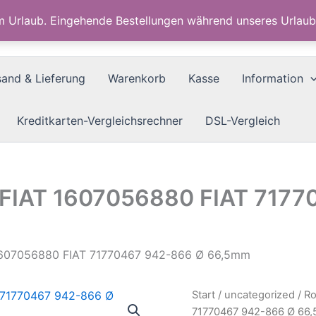
im Urlaub. Eingehende Bestellungen während unseres Urla
sand & Lieferung
Warenkorb
Kasse
Information
Kreditkarten-Vergleichsrechner
DSL-Vergleich
r FIAT 1607056880 FIAT 717
T 1607056880 FIAT 71770467 942-866 Ø 66,5mm
Start
/
uncategorized
/ Ro
71770467 942-866 Ø 66