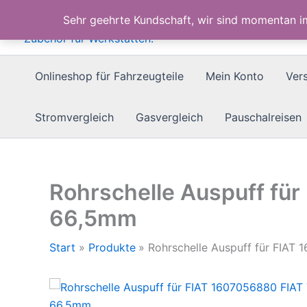
Zum
Sehr geehrte Kundschaft, wir sind momentan 
Inhalt
springen
Onlineshop für Fahrzeugteile
Mein Konto
Ver
Stromvergleich
Gasvergleich
Pauschalreisen
Rohrschelle Auspuff fü
66,5mm
Start
Produkte
Rohrschelle Auspuff für FIA