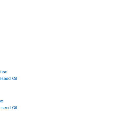
se
eseed Oil