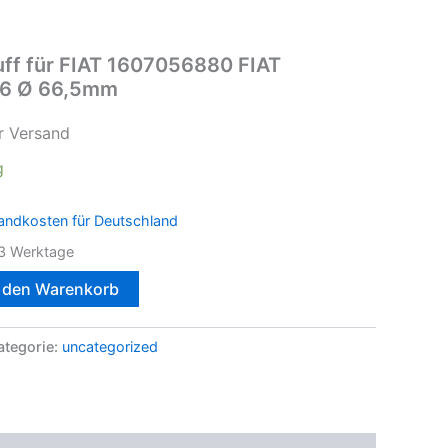
uff für FIAT 1607056880 FIAT
66 Ø 66,5mm
r Versand
g
andkosten für Deutschland
3 Werktage
n den Warenkorb
ategorie:
uncategorized