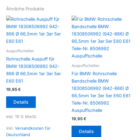
Ähnliche Produkte
Auspuffschellen
Rohrschelle Auspuff für
Auspuffschellen
BMW 18308506992 942-
866 Ø 66,5mm 1er 3er 5er
Für BMW: Rohrschelle
E60 E61
Bandschelle BMW
18308506992 (942-866) Ø
19,95
€
66,5mm 1er 3er 5er E60 E61
Details
Teile-Nr. 8506992
Auspuffschelle
inkl. 19 % MwSt.
19,95
€
inkl.
Versandkosten für
Details
Deutschland