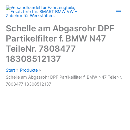
f.
Zum
BMW
Inhalt
N47
springen
TeileNr.
7808477
Schelle am Abgasrohr DPF
18308512137
Partikelfilter f. BMW N47
Menge
TeileNr. 7808477
18308512137
Start
Produkte
Schelle am Abgasrohr DPF Partikelfilter f. BMW N47 TeileNr.
7808477 18308512137