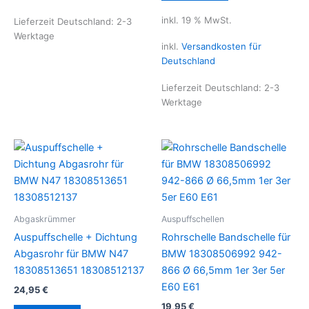
inkl. 19 % MwSt.
Lieferzeit Deutschland:
2-3
Werktage
inkl.
Versandkosten für
Deutschland
Lieferzeit Deutschland:
2-3
Werktage
Abgaskrümmer
Auspuffschellen
Auspuffschelle + Dichtung
Rohrschelle Bandschelle für
Abgasrohr für BMW N47
BMW 18308506992 942-
18308513651 18308512137
866 Ø 66,5mm 1er 3er 5er
E60 E61
24,95
€
19,95
€