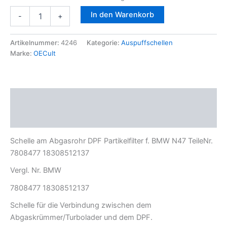
Schelle
In den Warenkorb
-
+
am
Abgasrohr
DPF
Artikelnummer:
4246
Kategorie:
Auspuffschellen
Partikelfilter
Marke:
OECult
f.
BMW
N47
TeileNr.
Beschreibung
7808477
18308512137
Zusätzliche Informationen
Menge
Schelle am Abgasrohr DPF Partikelfilter f. BMW N47 TeileNr.
7808477 18308512137
Vergl. Nr. BMW
7808477 18308512137
Schelle für die Verbindung zwischen dem
Abgaskrümmer/Turbolader und dem DPF.