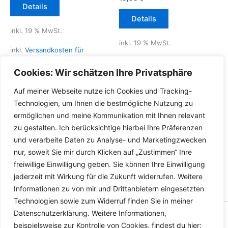
Details
Details
inkl. 19 % MwSt.
inkl. 19 % MwSt.
inkl.
Versandkosten für
Deutschland
inkl.
Versandkosten für
Cookies: Wir schätzen Ihre Privatsphäre
Deutschland
Lieferzeit Deutschland:
2-3
Auf meiner Webseite nutze ich Cookies und Tracking-
Werktage
Lieferzeit Deutschland:
2-3
Technologien, um Ihnen die bestmögliche Nutzung zu
Werktage
ermöglichen und meine Kommunikation mit Ihnen relevant
zu gestalten. Ich berücksichtige hierbei Ihre Präferenzen
und verarbeite Daten zu Analyse- und Marketingzwecken
nur, soweit Sie mir durch Klicken auf „Zustimmen“ Ihre
freiwillige Einwilligung geben. Sie können Ihre Einwilligung
jederzeit mit Wirkung für die Zukunft widerrufen. Weitere
Informationen zu von mir und Drittanbietern eingesetzten
Technologien sowie zum Widerruf finden Sie in meiner
Datenschutzerklärung. Weitere Informationen,
Copyright © 2026 Versandhandel für Fahrzeugteile, Ersatzteile
beispielsweise zur Kontrolle von Cookies, findest du hier: