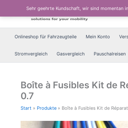
Zum
Sehr geehrte Kundschaft, wir sind momentan 
Inhalt
springen
Onlineshop für Fahrzeugteile
Mein Konto
Ver
Stromvergleich
Gasvergleich
Pauschalreisen
Boîte à Fusibles Kit de 
0.7
Start
Produkte
Boîte à Fusibles Kit de Répara