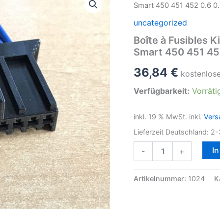
Smart 450 451 452 0.6 0.
uncategorized
Boîte à Fusibles K
Smart 450 451 452
36,84
€
kostenlos
Verfügbarkeit:
Vorräti
inkl. 19 % MwSt.
inkl.
Vers
Lieferzeit Deutschland:
2-
Boîte
I
-
+
à
Fusibles
Kit
Artikelnummer:
1024
K
de
Réparation
Sam
Fiche