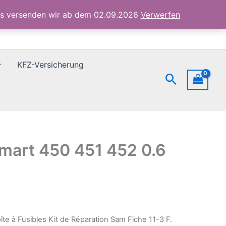
Sam
ubs versenden wir ab dem 02.09.2026
Verwerfen
Fiche
11-
3
F.
Smart
KFZ-Versicherung
450
Suchen
451
452
0.6
0.7
Menge
 Smart 450 451 452 0.6
îte à Fusibles Kit de Réparation Sam Fiche 11-3 F.