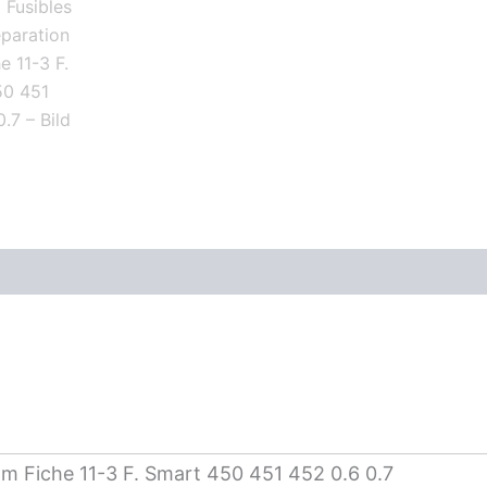
11-
3
F.
Smart
450
451
452
0.6
0.7
Menge
Sam Fiche 11-3 F. Smart 450 451 452 0.6 0.7