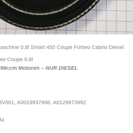
maschine 0.8l Smart 450 Coupe Fortwo Cabrio Diesel
wo Coupe 0.8l
799ccm Motoren –
NUR DIESEL
93V001, A0019937996, A0129973992
Ma