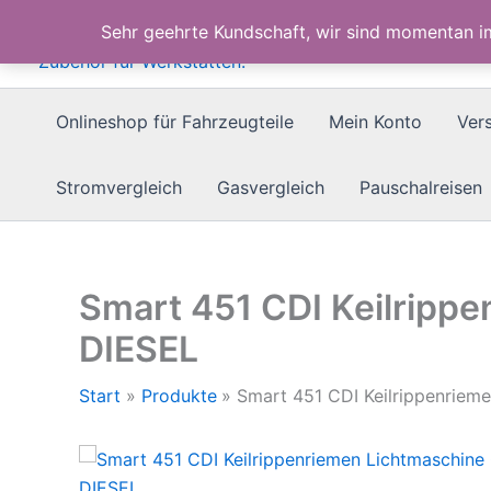
Zum
Sehr geehrte Kundschaft, wir sind momentan 
Inhalt
springen
Onlineshop für Fahrzeugteile
Mein Konto
Ver
Stromvergleich
Gasvergleich
Pauschalreisen
Smart 451 CDI Keilripp
DIESEL
Start
Produkte
Smart 451 CDI Keilrippenriem