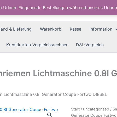
im Urlaub. Eingehende Bestellungen während unseres Urla
sand & Lieferung
Warenkorb
Kasse
Information
Kreditkarten-Vergleichsrechner
DSL-Vergleich
enriemen Lichtmaschine 0.8l 
en Lichtmaschine 0.8l Generator Coupe Fortwo DIESEL
Start
/
uncategorized
/ Sm
Generator Coupe Fortwo