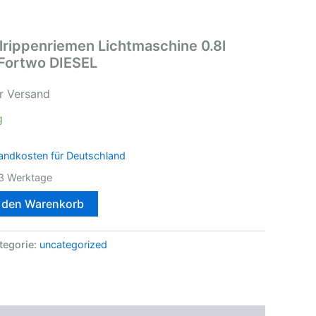
lrippenriemen Lichtmaschine 0.8l
Fortwo DIESEL
r Versand
g
andkosten für Deutschland
3 Werktage
n den Warenkorb
tegorie:
uncategorized