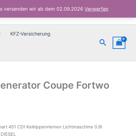
Generator
ubs versenden wir ab dem 02.09.2026
Verwerfen
Coupe
Fortwo
DIESEL
Menge
KFZ-Versicherung
Suchen
Generator Coupe Fortwo
art 451 CDI Keilrippenriemen Lichtmaschine 0.8l
 DIESEL