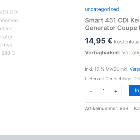
uncategorized
Smart 451 CDI Kei
Generator Coupe 
14,95
€
kostenlose
Verfügbarkeit:
Vorräti
inkl. 19 % MwSt.
inkl.
Vers
Lieferzeit Deutschland:
2-
Smart
I
-
+
451
CDI
Keilrippenriemen
Artikelnummer:
969
Ka
Lichtmaschine
0.8l
Generator
Coupe
Fortwo