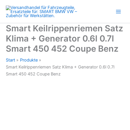
Generator
Zum
0.6l
Inhalt
0.7l
springen
Smart
450
Smart Keilrippenriemen Satz
452
Klima + Generator 0.6l 0.7l
Coupe
Benz
Smart 450 452 Coupe Benz
Menge
Start
Produkte
Smart Keilrippenriemen Satz Klima + Generator 0.6l 0.7l
Smart 450 452 Coupe Benz