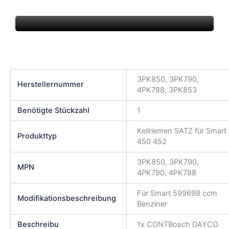
3PK850, 3PK790,
Herstellernummer
4PK788, 3PK853
Benötigte Stückzahl
1
Keilriemen SATZ für Smart
Produkttyp
450 452
3PK850, 3PK790,
MPN
4PK790, 4PK788
Für Smart 599698 ccm
Modifikationsbeschreibung
Benziner
Beschreibu
1x CONTBosch DAYCO