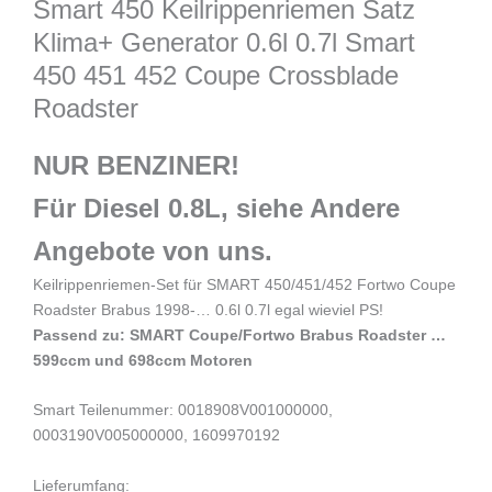
Smart 450 Keilrippenriemen Satz
Klima+ Generator 0.6l 0.7l Smart
450 451 452 Coupe Crossblade
Roadster
NUR BENZINER!
Für Diesel 0.8L, siehe Andere
Angebote von uns.
Keilrippenriemen-Set für SMART 450/451/452 Fortwo Coupe
Roadster Brabus 1998-… 0.6l 0.7l egal wieviel PS!
Passend zu:
SMART Coupe/Fortwo Brabus Roadster …
599ccm und 698ccm Motoren
Smart Teilenummer: 0018908V001000000,
0003190V005000000, 1609970192
Lieferumfang: