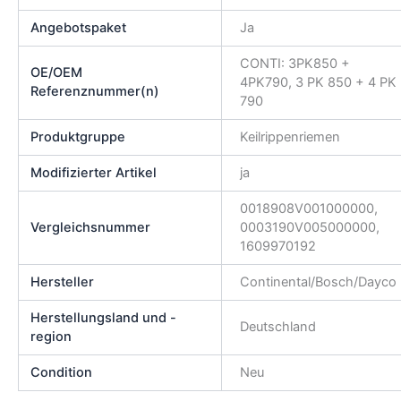
Angebotspaket
Ja
CONTI: 3PK850 +
OE/OEM
4PK790, 3 PK 850 + 4 PK
Referenznummer(n)
790
Produktgruppe
Keilrippenriemen
Modifizierter Artikel
ja
0018908V001000000,
Vergleichsnummer
0003190V005000000,
1609970192
Hersteller
Continental/Bosch/Dayco
Herstellungsland und -
Deutschland
region
Condition
Neu