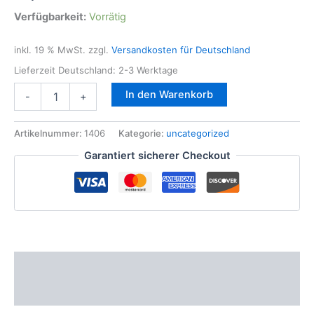
Verfügbarkeit:
Vorrätig
inkl. 19 % MwSt.
zzgl.
Versandkosten für Deutschland
Lieferzeit Deutschland:
2-3 Werktage
Smart
In den Warenkorb
-
+
Keilrippenriemen
Satz
Klima
Artikelnummer:
1406
Kategorie:
uncategorized
+
Garantiert sicherer Checkout
Generator
0.6l
0.7l
Smart
450
452
Coupe
Benz
Beschreibung
Menge
Zusätzliche Informationen