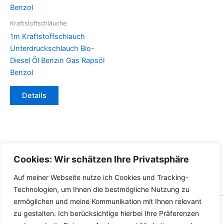
Optionen
Optionen
können
können
Kraftstoffschläuche
auf
auf
1m Kraftstoffschlauch
der
der
Unterdruckschlauch Bio-
Produktseite
Produktseite
Diesel Öl Benzin Gas Rapsöl
gewählt
gewählt
Benzol
werden
werden
Dieses
Details
Produkt
weist
mehrere
Varianten
auf.
Cookies: Wir schätzen Ihre Privatsphäre
Die
Optionen
Auf meiner Webseite nutze ich Cookies und Tracking-
können
Technologien, um Ihnen die bestmögliche Nutzung zu
auf
ermöglichen und meine Kommunikation mit Ihnen relevant
der
Copyright © 2026 Versandhandel für Fahrzeugteile, Ersatzteile
zu gestalten. Ich berücksichtige hierbei Ihre Präferenzen
Produktseite