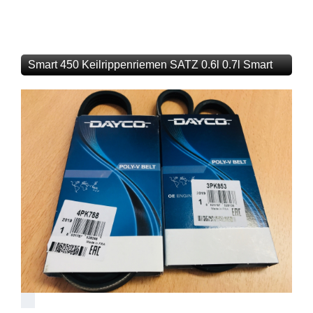
Smart 450 Keilrippenriemen SATZ 0.6l 0.7l Smart
450 451 452 Coupe Crossblade Roadster