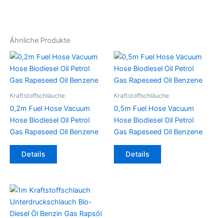
Ähnliche Produkte
Kraftstoffschläuche
Kraftstoffschläuche
0,2m Fuel Hose Vacuum
0,5m Fuel Hose Vacuum
Hose Biodiesel Oil Petrol
Hose Biodiesel Oil Petrol
Gas Rapeseed Oil Benzene
Gas Rapeseed Oil Benzene
Dieses
Dieses
Details
Details
Produkt
Produkt
weist
weist
mehrere
mehrere
Varianten
Varianten
auf.
auf.
Die
Die