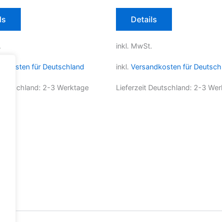
Dieses
Dieses
ls
Details
Produkt
Produkt
weist
weist
.
inkl. MwSt.
mehrere
mehrere
Varianten
Varianten
ndkosten für Deutschland
inkl.
Versandkosten für Deutsch
auf.
auf.
Die
Die
 Deutschland:
2-3 Werktage
Lieferzeit Deutschland:
2-3 Wer
Optionen
Optionen
können
können
auf
auf
der
der
Produktseite
Produktseite
gewählt
gewählt
werden
werden