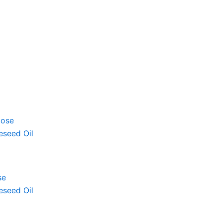
se
eseed Oil