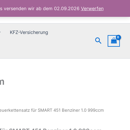
Benziner
1.0
ubs versenden wir ab dem 02.09.2026
Verwerfen
999ccm
Menge
KFZ-Versicherung
Suchen
m
euerkettensatz für SMART 451 Benziner 1.0 999ccm