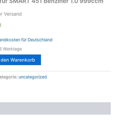
 für SMART 451 Benziner 1.0 999ccm
er Versand
g
andkosten für Deutschland
3 Werktage
n den Warenkorb
ategorie:
uncategorized