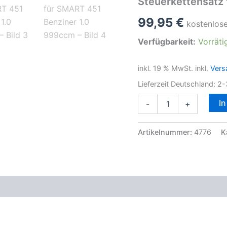
Steuerkettensatz
99,95
€
kostenlos
Verfügbarkeit:
Vorräti
inkl. 19 % MwSt.
inkl.
Vers
Lieferzeit Deutschland:
2-
Steuerkettensatz
I
-
+
für
SMART
451
Artikelnummer:
4776
K
Benziner
1.0
999ccm
Menge