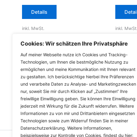
Dieses
Details
Detai
Produkt
weist
inkl. MwSt.
inkl. MwSt
mehrere
Varianten
inkl.
Versandkosten für Deutschland
inkl.
Versa
Cookies: Wir schätzen Ihre Privatsphäre
auf.
Die
Lieferzeit Deutschland:
2-3 Werktage
Lieferzeit
Auf meiner Webseite nutze ich Cookies und Tracking-
Optionen
Technologien, um Ihnen die bestmögliche Nutzung zu
können
ermöglichen und meine Kommunikation mit Ihnen relevant
zu gestalten. Ich berücksichtige hierbei Ihre Präferenzen
auf
und verarbeite Daten zu Analyse- und Marketingzwecken
der
nur, soweit Sie mir durch Klicken auf „Zustimmen“ Ihre
Produktseite
freiwillige Einwilligung geben. Sie können Ihre Einwilligung
gewählt
jederzeit mit Wirkung für die Zukunft widerrufen. Weitere
werden
Informationen zu von mir und Drittanbietern eingesetzten
Technologien sowie zum Widerruf finden Sie in meiner
Datenschutzerklärung. Weitere Informationen,
beispielsweise zur Kontrolle von Cookies, findest du hier: