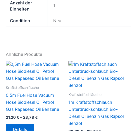
Anzahl der
1
Einheiten
Condition
Neu
Ähnliche Produkte
Kraftstoffschläuche
Kraftstoffschläuche
0,5m Fuel Hose Vacuum
Hose Biodiesel Oil Petrol
1m Kraftstoffschlauch
Gas Rapeseed Oil Benzene
Unterdruckschlauch Bio-
Diesel Öl Benzin Gas Rapsöl
21,20
€
–
23,78
€
Benzol
Dieses
Details