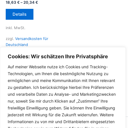
18,63
€
–
20,34
€
Dieses
Details
Produkt
weist
inkl. MwSt.
mehrere
Varianten
zzgl.
Versandkosten für
auf.
Deutschland
Die
Lieferzeit Deutschland:
2-3
Cookies: Wir schätzen Ihre Privatsphäre
Optionen
Werktage
können
Auf meiner Webseite nutze ich Cookies und Tracking-
auf
Technologien, um Ihnen die bestmögliche Nutzung zu
der
ermöglichen und meine Kommunikation mit Ihnen relevant
Produktseite
zu gestalten. Ich berücksichtige hierbei Ihre Präferenzen
gewählt
und verarbeite Daten zu Analyse- und Marketingzwecken
werden
nur, soweit Sie mir durch Klicken auf „Zustimmen“ Ihre
freiwillige Einwilligung geben. Sie können Ihre Einwilligung
jederzeit mit Wirkung für die Zukunft widerrufen. Weitere
Informationen zu von mir und Drittanbietern eingesetzten
Copyright © 2026 Versandhandel für Fahrzeugteile, Ersatzteile