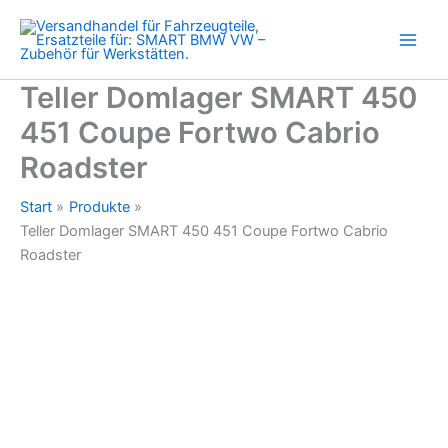
Coupe
Zum
Fortwo
Inhalt
Cabrio
springen
Roadster
Menge
Teller Domlager SMART 450
451 Coupe Fortwo Cabrio
Roadster
Start
Produkte
Teller Domlager SMART 450 451 Coupe Fortwo Cabrio
Roadster