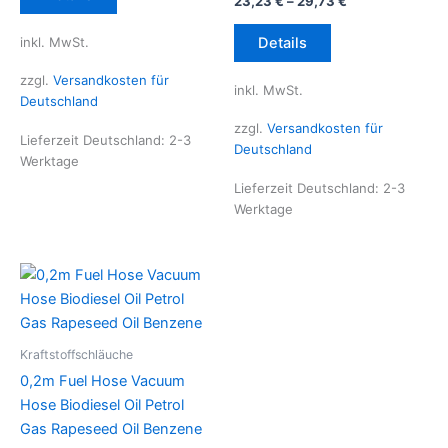
23,23
€
–
29,73
€
Produkt
weist
Dieses
inkl. MwSt.
Details
mehrere
Produkt
Varianten
weist
zzgl.
Versandkosten für
inkl. MwSt.
auf.
mehrere
Deutschland
Die
Varianten
zzgl.
Versandkosten für
Lieferzeit Deutschland:
2-3
Optionen
auf.
Deutschland
Werktage
können
Die
Lieferzeit Deutschland:
2-3
auf
Optionen
Werktage
der
können
Produktseite
auf
gewählt
der
werden
Produktseite
gewählt
werden
Kraftstoffschläuche
0,2m Fuel Hose Vacuum
Hose Biodiesel Oil Petrol
Gas Rapeseed Oil Benzene