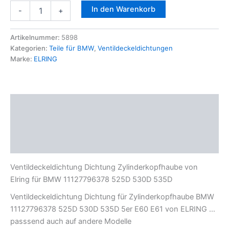
Ventildeckeldichtung
In den Warenkorb
-
+
Dichtung
Zylinderkopfhaube
BMW
Artikelnummer:
5898
525D
Kategorien:
Teile für BMW
,
Ventildeckeldichtungen
530D
Marke:
ELRING
535D
Elring060.062
Menge
Beschreibung
Zusätzliche Informationen
Produktsicherheit
Ventildeckeldichtung Dichtung Zylinderkopfhaube von
Elring für BMW 11127796378 525D 530D 535D
Ventildeckeldichtung Dichtung für Zylinderkopfhaube BMW
11127796378 525D 530D 535D 5er E60 E61 von ELRING …
passsend auch auf andere Modelle