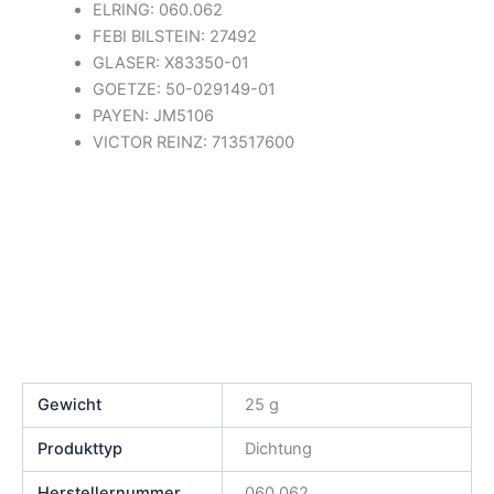
ELRING: 060.062
FEBI BILSTEIN: 27492
GLASER: X83350-01
GOETZE: 50-029149-01
PAYEN: JM5106
VICTOR REINZ: 713517600
Gewicht
25 g
Produkttyp
Dichtung
Herstellernummer
060.062