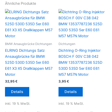
Ähnliche Produkte
BMW Ansaugbrücke Dichtungen
Dichtungen
ELRING Dichtungs Satz
Dichtring O-Ring Injektor
Ansaugbrücke für BMW
BOSCH F 00V C38 042
525D 530D 535D 5er E60
BMW 13537787236 525D
E61 X3 X5 Drallklappen M57
530D 535D 5er E60 E61
Motor
M57 M57N Motor
32,95
€
3,95
€
Details
Details
inkl. 19 % MwSt.
inkl. 19 % MwSt.