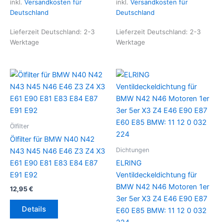
inkl.
Versandkosten für
inkl.
Versandkosten für
Deutschland
Deutschland
Lieferzeit Deutschland:
2-3
Lieferzeit Deutschland:
2-3
Werktage
Werktage
Ölfilter
Ölfilter für BMW N40 N42
Dichtungen
N43 N45 N46 E46 Z3 Z4 X3
E61 E90 E81 E83 E84 E87
ELRING
E91 E92
Ventildeckeldichtung für
BMW N42 N46 Motoren 1er
12,95
€
3er 5er X3 Z4 E46 E90 E87
Details
E60 E85 BMW: 11 12 0 032