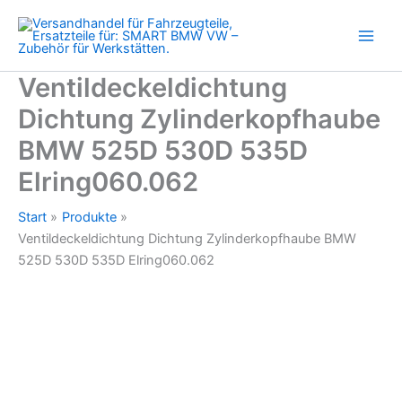
530D
Zum
535D
Inhalt
Elring060.062
springen
Menge
Ventildeckeldichtung
Dichtung Zylinderkopfhaube
BMW 525D 530D 535D
Elring060.062
Start
Produkte
Ventildeckeldichtung Dichtung Zylinderkopfhaube BMW
525D 530D 535D Elring060.062