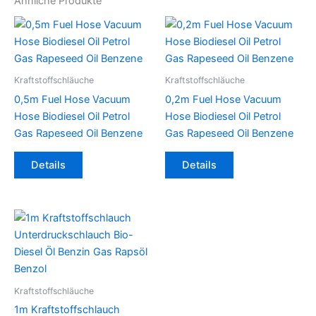
Ähnliche Produkte
Kraftstoffschläuche
Kraftstoffschläuche
0,5m Fuel Hose Vacuum
0,2m Fuel Hose Vacuum
Hose Biodiesel Oil Petrol
Hose Biodiesel Oil Petrol
Gas Rapeseed Oil Benzene
Gas Rapeseed Oil Benzene
Dieses
Dieses
Details
Details
Produkt
Produkt
weist
weist
mehrere
mehrere
Varianten
Varianten
auf.
auf.
Die
Die
Optionen
Optionen
können
können
Kraftstoffschläuche
auf
auf
1m Kraftstoffschlauch