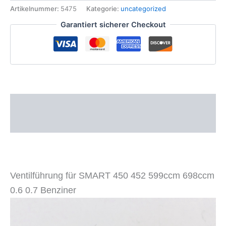
450
Artikelnummer:
5475
Kategorie:
uncategorized
452
Garantiert sicherer Checkout
599ccm
698ccm
0.6
0.7
Benziner
Menge
Beschreibung
Zusätzliche Informationen
Ventilführung für SMART 450 452 599ccm 698ccm
0.6 0.7 Benziner