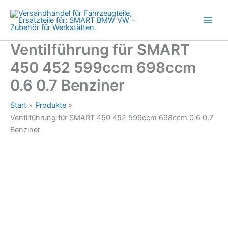
599ccm
Zum
698ccm
Inhalt
0.6
springen
0.7
Benziner
Ventilführung für SMART
Menge
450 452 599ccm 698ccm
0.6 0.7 Benziner
Start
Produkte
Ventilführung für SMART 450 452 599ccm 698ccm 0.6 0.7
Benziner