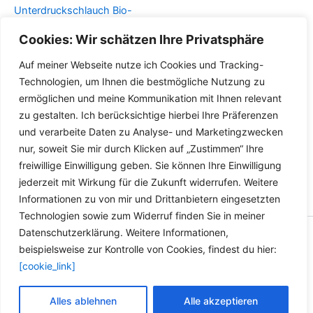
der
der
Unterdruckschlauch Bio-
Produktseite
Produktseite
Diesel Öl Benzin Gas Rapsöl
Cookies: Wir schätzen Ihre Privatsphäre
gewählt
gewählt
Benzol
werden
werden
Auf meiner Webseite nutze ich Cookies und Tracking-
Dieses
Details
Technologien, um Ihnen die bestmögliche Nutzung zu
Produkt
ermöglichen und meine Kommunikation mit Ihnen relevant
weist
zu gestalten. Ich berücksichtige hierbei Ihre Präferenzen
mehrere
und verarbeite Daten zu Analyse- und Marketingzwecken
Varianten
nur, soweit Sie mir durch Klicken auf „Zustimmen“ Ihre
auf.
freiwillige Einwilligung geben. Sie können Ihre Einwilligung
Die
jederzeit mit Wirkung für die Zukunft widerrufen. Weitere
Optionen
Informationen zu von mir und Drittanbietern eingesetzten
können
Technologien sowie zum Widerruf finden Sie in meiner
auf
Datenschutzerklärung. Weitere Informationen,
der
Copyright © 2026 Versandhandel für Fahrzeugteile, Ersatzteile
beispielsweise zur Kontrolle von Cookies, findest du hier:
Produktseite
für: SMART BMW VW - Zubehör für Werkstätten.
[cookie_link]
gewählt
werden
Vertrag widerrufen
Alles ablehnen
Alle akzeptieren