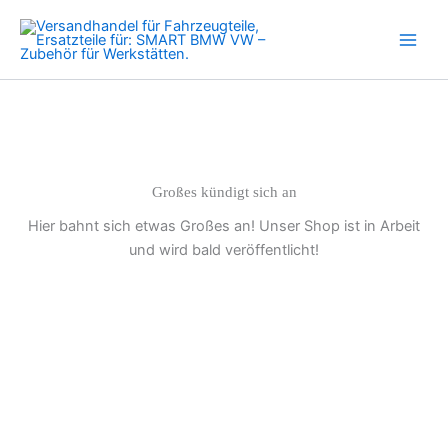
N62
Zum
INA
Inhalt
420
springen
0188
10
BMW
11
33
7
512
Großes kündigt sich an
116
Hier bahnt sich etwas Großes an! Unser Shop ist in Arbeit
Menge
und wird bald veröffentlicht!