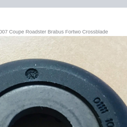
Roadster
Brabus
Fortwo
Cros...
Menge
07 Coupe Roadster Brabus Fortwo Crossblade