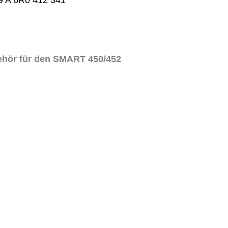
9 A 6R0 412 341
behör für den SMART 450/452