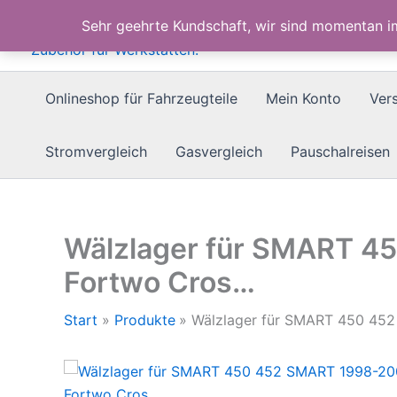
Zum
Sehr geehrte Kundschaft, wir sind momentan 
Inhalt
springen
Onlineshop für Fahrzeugteile
Mein Konto
Ver
Stromvergleich
Gasvergleich
Pauschalreisen
Wälzlager für SMART 4
Fortwo Cros…
Start
Produkte
Wälzlager für SMART 450 45