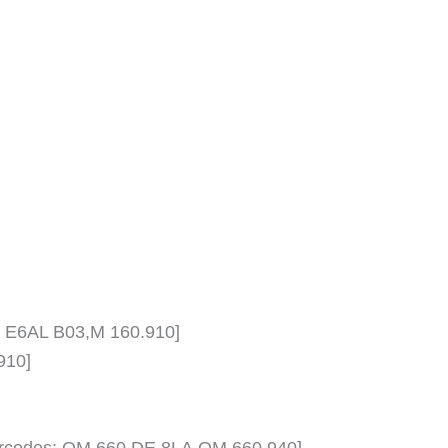
60 E6AL B03,M 160.910]
910]