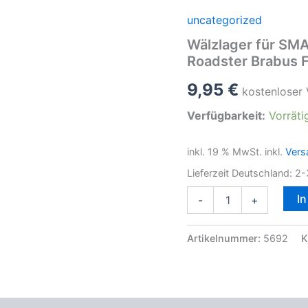
uncategorized
Wälzlager für S
Roadster Brabus 
9,95
€
kostenloser
Verfügbarkeit:
Vorräti
inkl. 19 % MwSt.
inkl.
Vers
Lieferzeit Deutschland:
2-
Wälzlager
I
-
+
für
SMART
450
Artikelnummer:
5692
K
452
SMART
1998-
2007
Coupe