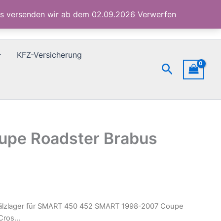
1998-
ubs versenden wir ab dem 02.09.2026
Verwerfen
2007
Coupe
Roadster
Brabus
KFZ-Versicherung
Fortwo
Suchen
Cros...
Menge
upe Roadster Brabus
älzlager für SMART 450 452 SMART 1998-2007 Coupe
 Cros…