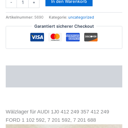
In den Warenkorb
-
+
für
VW
1J0
Artikelnummer:
5690
Kategorie:
uncategorized
412
Garantiert sicherer Checkout
249
357
412
249
SEAT
SKODA
357
412
Beschreibung
249
A
Zusätzliche Informationen
6R0
412
341
Menge
Wälzlager für AUDI 1J0 412 249 357 412 249
FORD 1 102 592, 7 201 592, 7 201 688