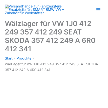
249
Zum
357
Inhalt
412
springen
249
SEAT
Wälzlager für VW 1J0 412
SKODA
249 357 412 249 SEAT
357
412
SKODA 357 412 249 A 6R0
249
A
412 341
6R0
412
Start
Produkte
341
Wälzlager für VW 1J0 412 249 357 412 249 SEAT SKODA
Menge
357 412 249 A 6R0 412 341