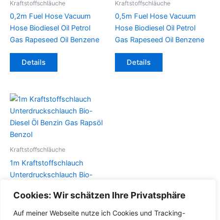
Kraftstoffschläuche
Kraftstoffschläuche
0,2m Fuel Hose Vacuum
0,5m Fuel Hose Vacuum
Hose Biodiesel Oil Petrol
Hose Biodiesel Oil Petrol
Gas Rapeseed Oil Benzene
Gas Rapeseed Oil Benzene
Dieses
Dieses
Details
Details
Produkt
Produkt
weist
weist
mehrere
mehrere
Varianten
Varianten
auf.
auf.
Die
Die
Optionen
Optionen
können
können
Kraftstoffschläuche
auf
auf
1m Kraftstoffschlauch
der
der
Unterdruckschlauch Bio-
Produktseite
Produktseite
Diesel Öl Benzin Gas Rapsöl
Cookies: Wir schätzen Ihre Privatsphäre
gewählt
gewählt
Benzol
werden
werden
Dieses
Auf meiner Webseite nutze ich Cookies und Tracking-