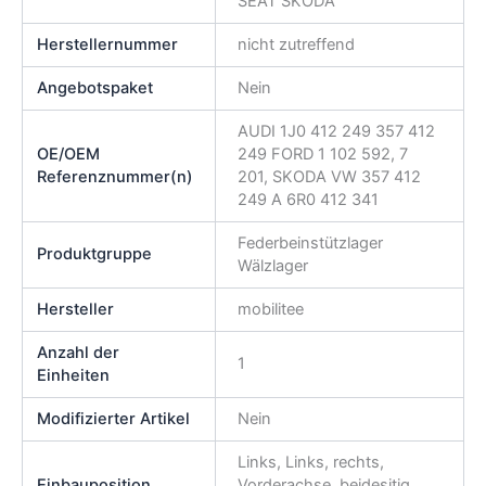
SEAT SKODA
Herstellernummer
nicht zutreffend
Angebotspaket
Nein
AUDI 1J0 412 249 357 412
OE/OEM
249 FORD 1 102 592, 7
Referenznummer(n)
201, SKODA VW 357 412
249 A 6R0 412 341
Federbeinstützlager
Produktgruppe
Wälzlager
Hersteller
mobilitee
Anzahl der
1
Einheiten
Modifizierter Artikel
Nein
Links, Links, rechts,
Einbauposition
Vorderachse, beidesitig,