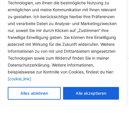
Details
Produkt
Technologien, um Ihnen die bestmögliche Nutzung zu
weist
ermöglichen und meine Kommunikation mit Ihnen relevant
mehrere
zu gestalten. Ich berücksichtige hierbei Ihre Präferenzen
Varianten
und verarbeite Daten zu Analyse- und Marketingzwecken
auf.
nur, soweit Sie mir durch Klicken auf „Zustimmen“ Ihre
Die
freiwillige Einwilligung geben. Sie können Ihre Einwilligung
Optionen
jederzeit mit Wirkung für die Zukunft widerrufen. Weitere
können
Informationen zu von mir und Drittanbietern eingesetzten
auf
Technologien sowie zum Widerruf finden Sie in meiner
der
Datenschutzerklärung. Weitere Informationen,
Copyright © 2026 Versandhandel für Fahrzeugteile, Ersatzteile
Produktseite
beispielsweise zur Kontrolle von Cookies, findest du hier:
für: SMART BMW VW - Zubehör für Werkstätten.
gewählt
[cookie_link]
werden
Vertrag widerrufen
Alles ablehnen
Alle akzeptieren
Alle Preise inkl. der gesetzlichen MwSt.
Die durchgestrichenen Preise entsprechen dem bisherigen Preis in