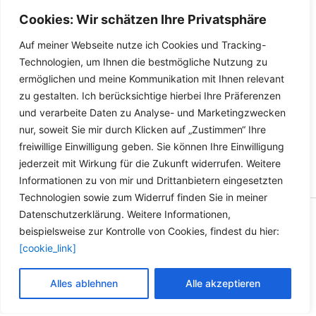
Produktseite
auf
Hose Biodiesel Oil Petrol
Cookies: Wir schätzen Ihre Privatsphäre
gewählt
der
Gas Rapeseed Oil Benzene
werden
Produktseite
Auf meiner Webseite nutze ich Cookies und Tracking-
Dieses
gewählt
Details
Technologien, um Ihnen die bestmögliche Nutzung zu
Produkt
werden
ermöglichen und meine Kommunikation mit Ihnen relevant
weist
zu gestalten. Ich berücksichtige hierbei Ihre Präferenzen
mehrere
und verarbeite Daten zu Analyse- und Marketingzwecken
Varianten
nur, soweit Sie mir durch Klicken auf „Zustimmen“ Ihre
auf.
freiwillige Einwilligung geben. Sie können Ihre Einwilligung
Die
jederzeit mit Wirkung für die Zukunft widerrufen. Weitere
Optionen
Informationen zu von mir und Drittanbietern eingesetzten
können
Technologien sowie zum Widerruf finden Sie in meiner
auf
Datenschutzerklärung. Weitere Informationen,
der
Copyright © 2026 Versandhandel für Fahrzeugteile, Ersatzteile
beispielsweise zur Kontrolle von Cookies, findest du hier:
Produktseite
für: SMART BMW VW - Zubehör für Werkstätten.
[cookie_link]
gewählt
werden
Vertrag widerrufen
Alles ablehnen
Alle akzeptieren