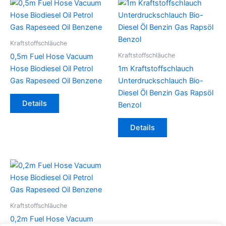
Kraftstoffschläuche
Kraftstoffschläuche
0,5m Fuel Hose Vacuum
Hose Biodiesel Oil Petrol
1m Kraftstoffschlauch
Gas Rapeseed Oil Benzene
Unterdruckschlauch Bio-
Diesel Öl Benzin Gas Rapsöl
Dieses
Details
Benzol
Produkt
weist
Dieses
Details
mehrere
Produkt
Varianten
weist
auf.
mehrere
Die
Varianten
Optionen
auf.
können
Die
auf
Optionen
Kraftstoffschläuche
der
können
0,2m Fuel Hose Vacuum