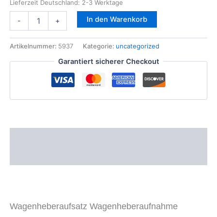
Lieferzeit Deutschland:
2-3 Werktage
Wagenheberaufsatz
In den Warenkorb
-
+
Wagenheberaufnahme
Hebebühne
BMW
Artikelnummer:
5937
Kategorie:
uncategorized
E39
Garantiert sicherer Checkout
E61
E60
E46
E90
F10
F11
Menge
Beschreibung
Zusätzliche Informationen
Wagenheberaufsatz Wagenheberaufnahme