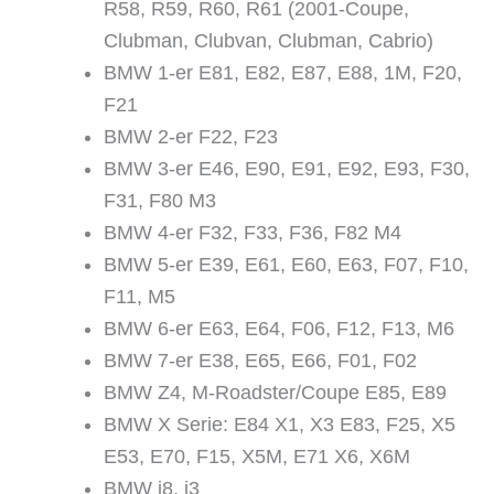
R58, R59, R60, R61 (2001-Coupe,
Clubman, Clubvan, Clubman, Cabrio)
BMW 1-er E81, E82, E87, E88, 1M, F20,
F21
BMW 2-er F22, F23
BMW 3-er E46, E90, E91, E92, E93, F30,
F31, F80 M3
BMW 4-er F32, F33, F36, F82 M4
BMW 5-er E39, E61, E60, E63, F07, F10,
F11, M5
BMW 6-er E63, E64, F06, F12, F13, M6
BMW 7-er E38, E65, E66, F01, F02
BMW Z4, M-Roadster/Coupe E85, E89
BMW X Serie: E84 X1, X3 E83, F25, X5
E53, E70, F15, X5M, E71 X6, X6M
BMW i8, i3