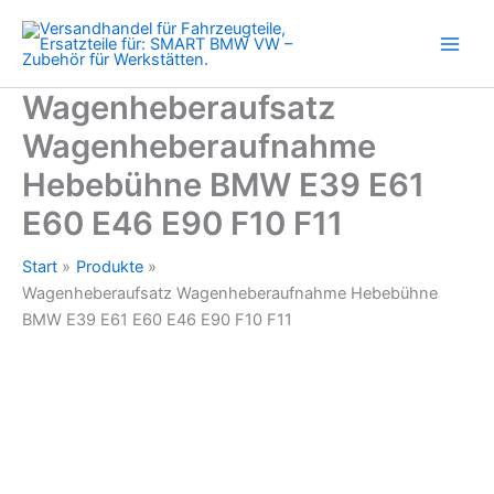
E61
Zum
E60
Inhalt
E46
springen
E90
F10
Wagenheberaufsatz
F11
Wagenheberaufnahme
Menge
Hebebühne BMW E39 E61
E60 E46 E90 F10 F11
Start
Produkte
Wagenheberaufsatz Wagenheberaufnahme Hebebühne
BMW E39 E61 E60 E46 E90 F10 F11