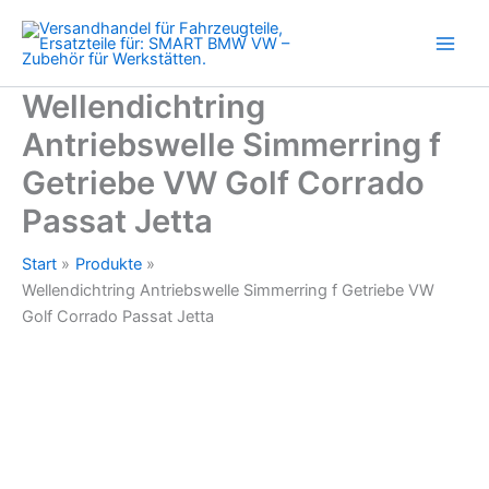
VW
Zum
Golf
Inhalt
Corrado
springen
Passat
Jetta
Wellendichtring
Menge
Antriebswelle Simmerring f
Getriebe VW Golf Corrado
Passat Jetta
Start
Produkte
Wellendichtring Antriebswelle Simmerring f Getriebe VW
Golf Corrado Passat Jetta