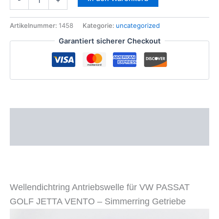
Antriebswelle
Simmerring
f
Artikelnummer:
1458
Kategorie:
uncategorized
Getriebe
Garantiert sicherer Checkout
VW
Golf
Corrado
Passat
Jetta
Menge
Beschreibung
Zusätzliche Informationen
Wellendichtring Antriebswelle für VW PASSAT
GOLF JETTA VENTO – Simmerring Getriebe