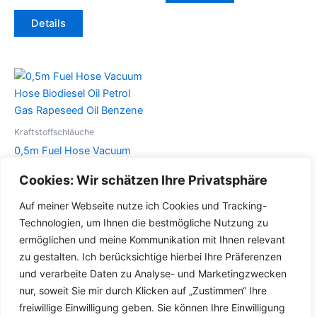
Dieses
weist
Details
Produkt
mehrere
weist
Varianten
mehrere
auf.
Varianten
Die
auf.
Optionen
Die
können
Optionen
auf
Kraftstoffschläuche
können
der
0,5m Fuel Hose Vacuum
auf
Produktseite
Hose Biodiesel Oil Petrol
Cookies: Wir schätzen Ihre Privatsphäre
der
gewählt
Gas Rapeseed Oil Benzene
Produktseite
werden
Auf meiner Webseite nutze ich Cookies und Tracking-
Dieses
gewählt
Details
Technologien, um Ihnen die bestmögliche Nutzung zu
Produkt
werden
ermöglichen und meine Kommunikation mit Ihnen relevant
weist
zu gestalten. Ich berücksichtige hierbei Ihre Präferenzen
mehrere
und verarbeite Daten zu Analyse- und Marketingzwecken
Varianten
nur, soweit Sie mir durch Klicken auf „Zustimmen“ Ihre
auf.
freiwillige Einwilligung geben. Sie können Ihre Einwilligung
Die