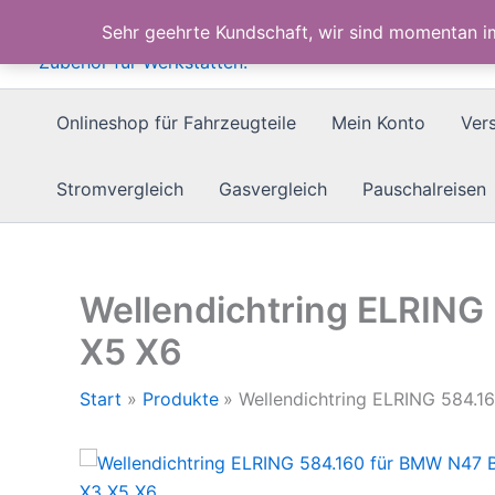
Zum
Sehr geehrte Kundschaft, wir sind momentan 
Inhalt
springen
Onlineshop für Fahrzeugteile
Mein Konto
Ver
Stromvergleich
Gasvergleich
Pauschalreisen
Wellendichtring ELRING
X5 X6
Start
Produkte
Wellendichtring ELRING 584.1