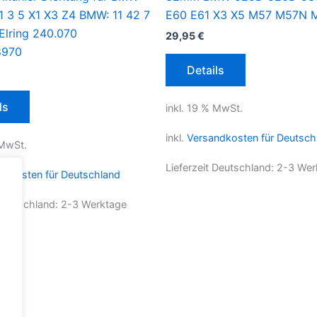
1 3 5 X1 X3 Z4 BMW: 11 42 7
E60 E61 X3 X5 M57 M57N 
Elring 240.070
29,95
€
8970
Details
ls
inkl. 19 % MwSt.
inkl.
Versandkosten für Deutsch
 MwSt.
Lieferzeit Deutschland:
2-3 Wer
ndkosten für Deutschland
 Deutschland:
2-3 Werktage