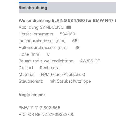
Beschreibung
Zusätzliche Informationen
Pr
Wellendichtring ELRING 584.160 für BMW N47 B4
Abbildung SYMBOLISCH!!!!
Herstellernummer 584.160
Innendurchmesser [mm] 55
Außendurchmesser [mm] 68
Höhe [mm] 8
Bauart radialwellendichtring AW/BS OF
Drallart Rechtsdrall
Material FPM (Fluor-Kautschuk)
Staubschutz mit Staubschutzlippe
Vegleichsnr.:
BMW 11 11 7 802 665
VICTOR REINZ 81-39382-00