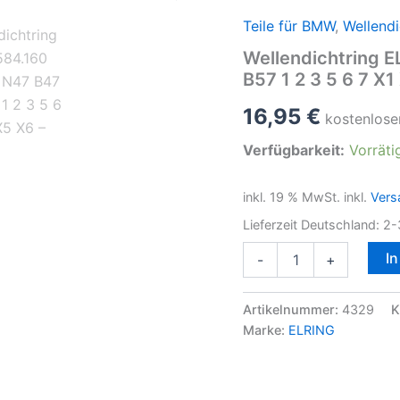
Teile für BMW
,
Wellendi
Wellendichtring 
B57 1 2 3 5 6 7 X
16,95
€
kostenlose
Verfügbarkeit:
Vorräti
inkl. 19 % MwSt.
inkl.
Vers
Lieferzeit Deutschland:
2-
Wellendichtring
I
-
+
ELRING
584.160
für
Artikelnummer:
4329
K
BMW
Marke:
ELRING
N47
B47
N57
B57