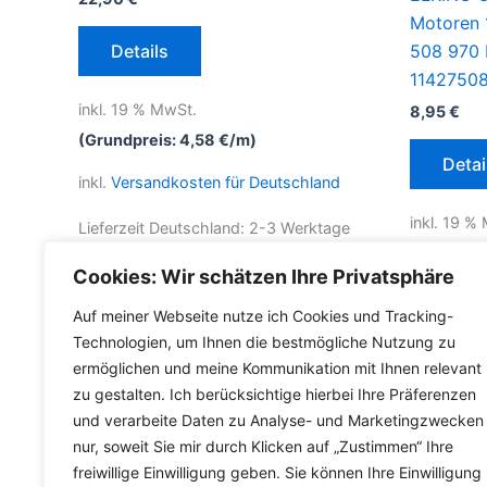
Motoren 
Details
508 970 
1142750
inkl. 19 % MwSt.
8,95
€
(Grundpreis:
4,58
€
/
m
)
Detai
inkl.
Versandkosten für Deutschland
inkl. 19 %
Lieferzeit Deutschland:
2-3 Werktage
inkl.
Versa
Cookies: Wir schätzen Ihre Privatsphäre
Lieferzeit
Auf meiner Webseite nutze ich Cookies und Tracking-
Technologien, um Ihnen die bestmögliche Nutzung zu
ermöglichen und meine Kommunikation mit Ihnen relevant
zu gestalten. Ich berücksichtige hierbei Ihre Präferenzen
und verarbeite Daten zu Analyse- und Marketingzwecken
nur, soweit Sie mir durch Klicken auf „Zustimmen“ Ihre
freiwillige Einwilligung geben. Sie können Ihre Einwilligung