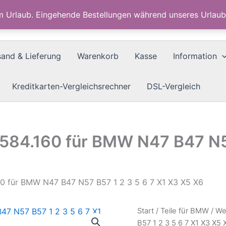
im Urlaub. Eingehende Bestellungen während unseres Urla
sand & Lieferung
Warenkorb
Kasse
Information
Kreditkarten-Vergleichsrechner
DSL-Vergleich
 584.160 für BMW N47 B47 N57
60 für BMW N47 B47 N57 B57 1 2 3 5 6 7 X1 X3 X5 X6
Start
/
Teile für BMW
/ We
B57 1 2 3 5 6 7 X1 X3 X5 