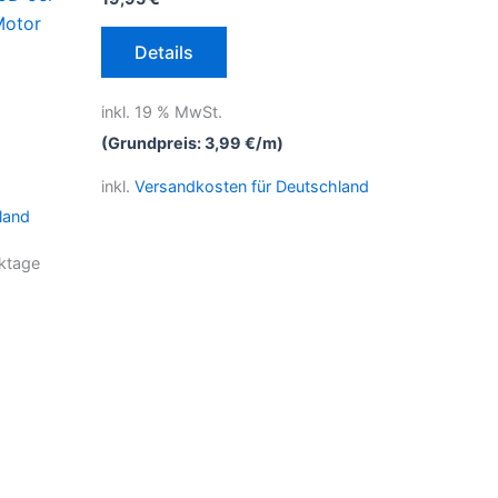
Motor
Details
inkl. 19 % MwSt.
(Grundpreis:
3,99
€
/
m
)
inkl.
Versandkosten für Deutschland
land
ktage