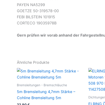
PAYEN NA5299
GOETZE 50-319578-00
FEBI BILSTEIN 101915
CORTECO 19035978B
Gern prüfen wir vorab anhand der Fahrgestelln
Ähnliche Produkte
Bremsleitungen - Bremschläuche
5m Bremsleitung 4,7mm Stärke –
Dichtunge
Cohline Bremsleitung 5m
ELRING Ö
22,90
€