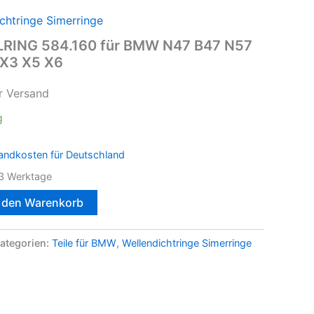
chtringe Simerringe
ELRING 584.160 für BMW N47 B47 N57
1 X3 X5 X6
r Versand
g
andkosten für Deutschland
3 Werktage
n den Warenkorb
ategorien:
Teile für BMW
,
Wellendichtringe Simerringe