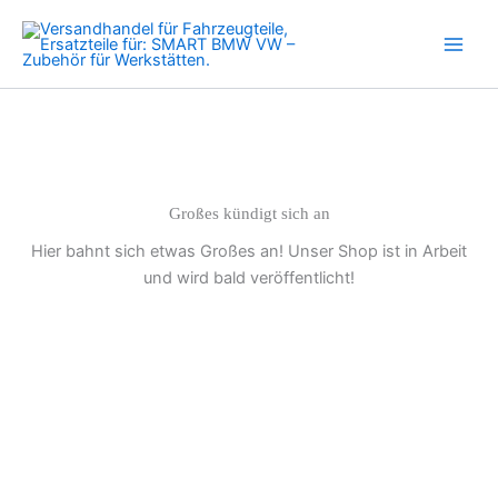
B47
Zum
N57
Inhalt
B57
springen
1er
3er
5er
7er
1
3
5
Großes kündigt sich an
6
Hier bahnt sich etwas Großes an! Unser Shop ist in Arbeit
7
X1
und wird bald veröffentlicht!
Menge