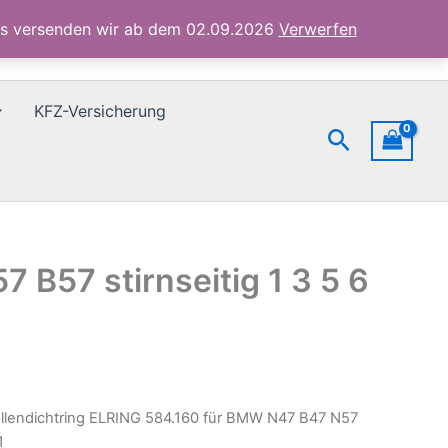
B47
ubs versenden wir ab dem 02.09.2026
Verwerfen
N57
B57
stirnseitig
1
KFZ-Versicherung
3
Suchen
5
6
7
X1
Menge
B57 stirnseitig 1 3 5 6
llendichtring ELRING 584.160 für BMW N47 B47 N57
1