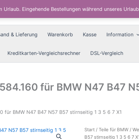
im Urlaub. Eingehende Bestellungen während unseres Urla
sand & Lieferung
Warenkorb
Kasse
Information
Kreditkarten-Vergleichsrechner
DSL-Vergleich
584.160 für BMW N47 B47 N57 
0 für BMW N47 B47 N57 B57 stirnseitig 1 3 5 6 7 X1
Start
/
Teile für BMW
/ We
B57 stirnseitig 1 3 5 6 7 X