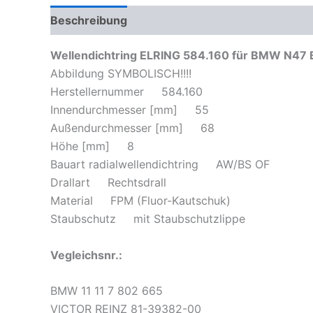
Beschreibung
Zusätzliche Informationen
Pr
Wellendichtring ELRING 584.160 für BMW N47 B4
Abbildung SYMBOLISCH!!!!
Herstellernummer 584.160
Innendurchmesser [mm] 55
Außendurchmesser [mm] 68
Höhe [mm] 8
Bauart radialwellendichtring AW/BS OF
Drallart Rechtsdrall
Material FPM (Fluor-Kautschuk)
Staubschutz mit Staubschutzlippe
Vegleichsnr.:
BMW 11 11 7 802 665
VICTOR REINZ 81-39382-00