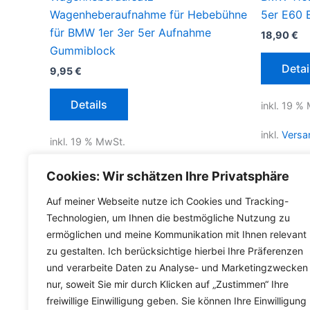
Wagenheberaufnahme für Hebebühne
5er E60 
für BMW 1er 3er 5er Aufnahme
18,90
€
Gummiblock
Detai
9,95
€
Details
inkl. 19 %
inkl.
Versa
inkl. 19 % MwSt.
Lieferzeit
inkl.
Versandkosten für Deutschland
Cookies: Wir schätzen Ihre Privatsphäre
Lieferzeit Deutschland:
2-3 Werktage
Auf meiner Webseite nutze ich Cookies und Tracking-
Technologien, um Ihnen die bestmögliche Nutzung zu
ermöglichen und meine Kommunikation mit Ihnen relevant
zu gestalten. Ich berücksichtige hierbei Ihre Präferenzen
und verarbeite Daten zu Analyse- und Marketingzwecken
nur, soweit Sie mir durch Klicken auf „Zustimmen“ Ihre
freiwillige Einwilligung geben. Sie können Ihre Einwilligung