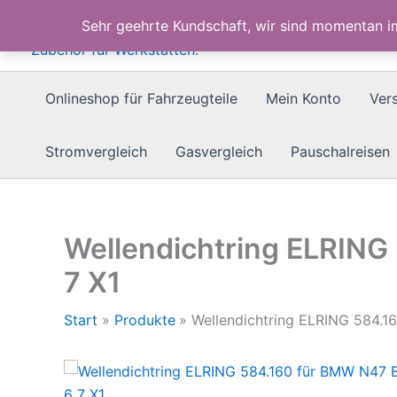
Zum
Sehr geehrte Kundschaft, wir sind momentan 
Inhalt
springen
Onlineshop für Fahrzeugteile
Mein Konto
Ver
Stromvergleich
Gasvergleich
Pauschalreisen
Wellendichtring ELRING 
7 X1
Start
Produkte
Wellendichtring ELRING 584.16