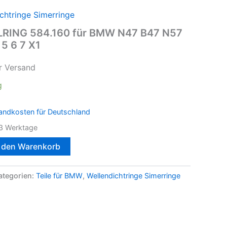
chtringe Simerringe
ELRING 584.160 für BMW N47 B47 N57
 5 6 7 X1
r Versand
g
andkosten für Deutschland
3 Werktage
n den Warenkorb
ategorien:
Teile für BMW
,
Wellendichtringe Simerringe