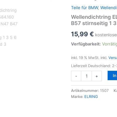
Teile für BMW
,
Wellendi
Wellendichtring 
B57 stirnseitig 1 3
15,99
€
kostenlose
Verfügbarkeit:
Vorräti
inkl. 19 % MwSt.
inkl.
Vers
Lieferzeit Deutschland:
2-
Wellendichtring
I
-
+
ELRING
584.160
für
Artikelnummer:
1507
K
BMW
Marke:
ELRING
N47
B47
N57
B57