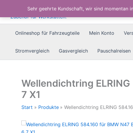
Zum
Sehr geehrte Kundschaft, wir sind momentan 
Inhalt
springen
Onlineshop für Fahrzeugteile
Mein Konto
Ver
Stromvergleich
Gasvergleich
Pauschalreisen
Wellendichtring ELRING 
7 X1
Start
Produkte
Wellendichtring ELRING 584.16