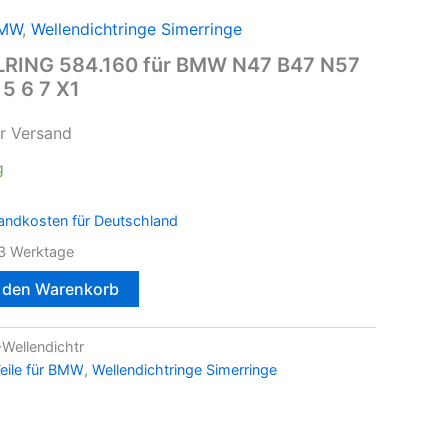
BMW
,
Wellendichtringe Simerringe
ELRING 584.160 für BMW N47 B47 N57
 5 6 7 X1
r Versand
g
andkosten für Deutschland
3 Werktage
n den Warenkorb
Wellendichtr
eile für BMW
,
Wellendichtringe Simerringe