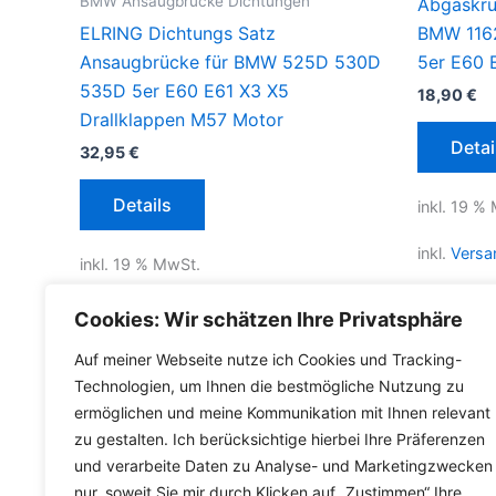
BMW Ansaugbrücke Dichtungen
Abgaskrü
ELRING Dichtungs Satz
BMW 116
Ansaugbrücke für BMW 525D 530D
5er E60 
535D 5er E60 E61 X3 X5
18,90
€
Drallklappen M57 Motor
Detai
32,95
€
Details
inkl. 19 %
inkl.
Versa
inkl. 19 % MwSt.
Lieferzeit
inkl.
Versandkosten für Deutschland
Cookies: Wir schätzen Ihre Privatsphäre
Lieferzeit Deutschland:
2-3 Werktage
Auf meiner Webseite nutze ich Cookies und Tracking-
Technologien, um Ihnen die bestmögliche Nutzung zu
ermöglichen und meine Kommunikation mit Ihnen relevant
zu gestalten. Ich berücksichtige hierbei Ihre Präferenzen
und verarbeite Daten zu Analyse- und Marketingzwecken
nur, soweit Sie mir durch Klicken auf „Zustimmen“ Ihre