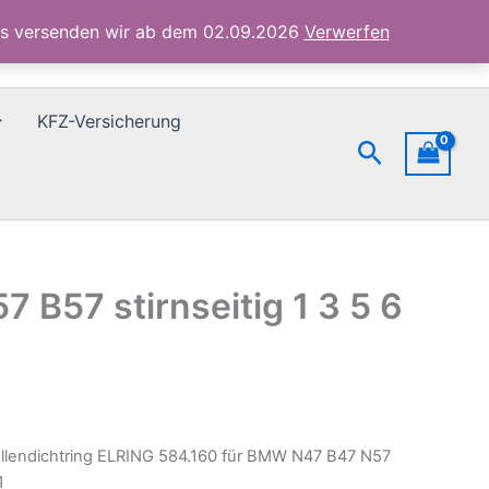
B47
ubs versenden wir ab dem 02.09.2026
Verwerfen
N57
B57
stirnseitig
1
KFZ-Versicherung
3
Suchen
5
6
7
X1
Menge
B57 stirnseitig 1 3 5 6
llendichtring ELRING 584.160 für BMW N47 B47 N57
1