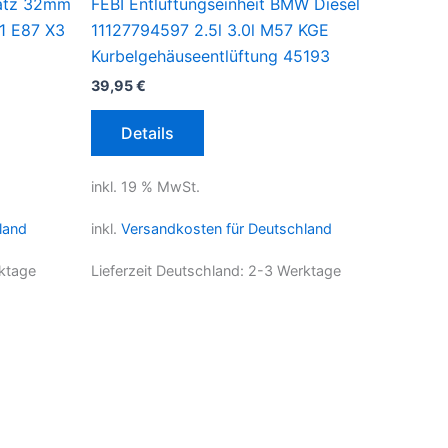
satz 32mm
FEBI Entlüftungseinheit BMW Diesel
1 E87 X3
11127794597 2.5l 3.0l M57 KGE
Kurbelgehäuseentlüftung 45193
39,95
€
Details
inkl. 19 % MwSt.
land
inkl.
Versandkosten für Deutschland
ktage
Lieferzeit Deutschland:
2-3 Werktage