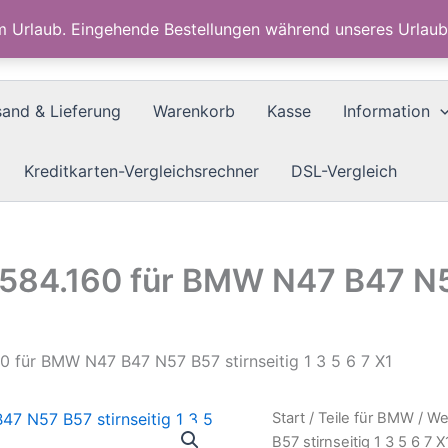
im Urlaub. Eingehende Bestellungen während unseres Urla
sand & Lieferung
Warenkorb
Kasse
Information
Kreditkarten-Vergleichsrechner
DSL-Vergleich
584.160 für BMW N47 B47 N57 
0 für BMW N47 B47 N57 B57 stirnseitig 1 3 5 6 7 X1
Start
/
Teile für BMW
/ We
B57 stirnseitig 1 3 5 6 7 X