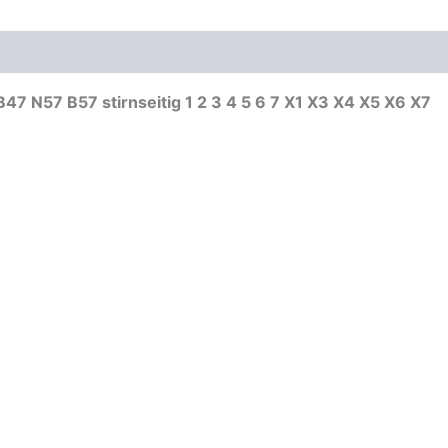
stirnseitig
1
3
5
6
7 N57 B57 stirnseitig 1 2 3 4 5 6 7 X1 X3 X4 X5 X6 X7
7
X1
Menge