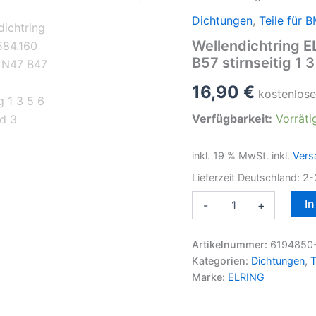
Dichtungen
,
Teile für 
Wellendichtring 
B57 stirnseitig 1 3
16,90
€
kostenlose
Verfügbarkeit:
Vorräti
inkl. 19 % MwSt.
inkl.
Vers
Lieferzeit Deutschland:
2-
Wellendichtring
I
-
+
ELRING
584.160
für
Artikelnummer:
6194850-
BMW
Kategorien:
Dichtungen
,
T
N47
Marke:
ELRING
B47
N57
B57