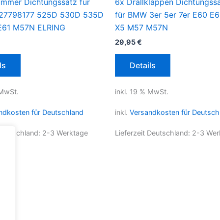
mmer Dichtungssatz für
6x Drallklappen Dichtungs
27798177 525D 530D 535D
für BMW 3er 5er 7er E60 E6
E61 M57N ELRING
X5 M57 M57N
29,95
€
ls
Details
 MwSt.
inkl. 19 % MwSt.
ndkosten für Deutschland
inkl.
Versandkosten für Deutsch
 Deutschland:
2-3 Werktage
Lieferzeit Deutschland:
2-3 Wer