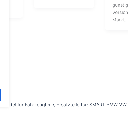
günsti
[…]
Versic
Markt.
andel für Fahrzeugteile, Ersatzteile für: SMART BMW VW 
Alle Preise inkl. der gesetzlichen MwSt.