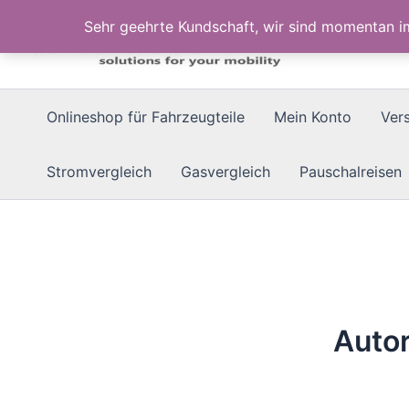
Zum
Sehr geehrte Kundschaft, wir sind momentan 
Inhalt
springen
Onlineshop für Fahrzeugteile
Mein Konto
Ver
Stromvergleich
Gasvergleich
Pauschalreisen
Auto