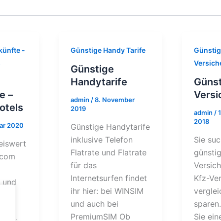
künfte -
Günstige Handy Tarife
Günstig
s
Versich
Günstige
Handytarife
Günst
e –
Versi
admin
/
8. November
otels
2019
admin
/
2018
uar 2020
Günstige Handytarife
inklusive Telefon
Sie suc
eiswert
Flatrate und Flatrate
günstig
.com
für das
Versic
Internetsurfen findet
Kfz-Ve
 und
ihr hier: bei WINSIM
vergle
res
und auch bei
sparen.
PremiumSIM Ob
Sie ein
 Hier