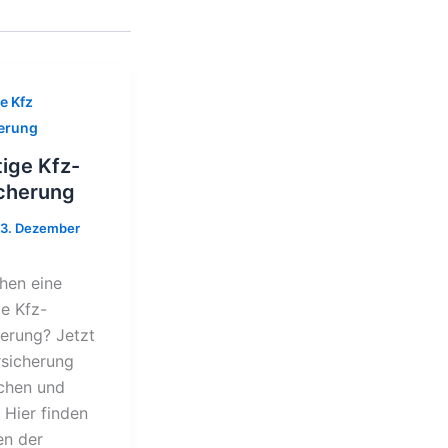
e Kfz
erung
ige Kfz-
cherung
13. Dezember
hen eine
e Kfz-
herung? Jetzt
rsicherung
ichen und
 Hier finden
en der