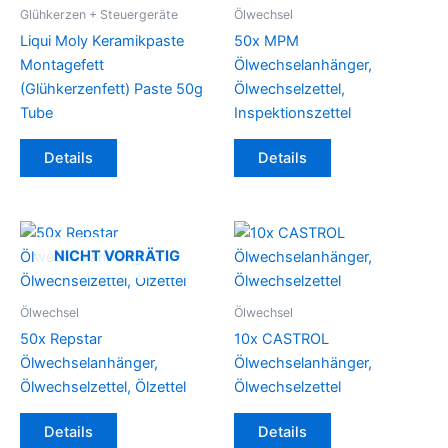
Glühkerzen + Steuergeräte
Ölwechsel
Liqui Moly Keramikpaste
50x MPM
Montagefett
Ölwechselanhänger,
(Glühkerzenfett) Paste 50g
Ölwechselzettel,
Tube
Inspektionszettel
Details
Details
NICHT VORRÄTIG
Ölwechsel
Ölwechsel
50x Repstar
10x CASTROL
Ölwechselanhänger,
Ölwechselanhänger,
Ölwechselzettel, Ölzettel
Ölwechselzettel
Details
Details