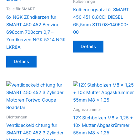
Kolbenringe
Teile für SMART
Kolbenringsatz für SMART
6x NGK Zündkerzen für
450 451 0.8CDI DIESEL
SMART 450 452 Benziner
65,5mm STD 08-140600-
698ccm 700ccm 0,7 –
00
Zündkerzen NGK 5214 NGK
Details
LKR8A
Details
Abgaskrümmer
Dichtungen
12X Stehbolzen M8 x 1,25 +
Ventildeckeldichtung für
10x Mutter Abgaskrümmer
SMART 450 452 3 Zylinder
55mm M8 x 1,25