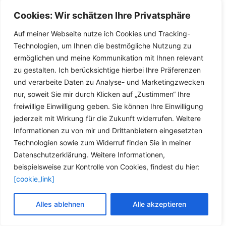
STEUERKETTENSATZ
Wälzlager SMART 450 452
Cookies: Wir schätzen Ihre Privatsphäre
Zylinderkopfdichtung Ölfilter
1998-2007 Roadster Fortwo
VDD Fortwo Coupe Cabrio
BRABUS
Auf meiner Webseite nutze ich Cookies und Tracking-
Technologien, um Ihnen die bestmögliche Nutzung zu
Details
Details
ermöglichen und meine Kommunikation mit Ihnen relevant
zu gestalten. Ich berücksichtige hierbei Ihre Präferenzen
und verarbeite Daten zu Analyse- und Marketingzwecken
nur, soweit Sie mir durch Klicken auf „Zustimmen“ Ihre
freiwillige Einwilligung geben. Sie können Ihre Einwilligung
jederzeit mit Wirkung für die Zukunft widerrufen. Weitere
Informationen zu von mir und Drittanbietern eingesetzten
Stoßdämpfer Domlager
Stoßdämpfer Domlager
Technologien sowie zum Widerruf finden Sie in meiner
Domlager + Wälzlager
Federbeinstützlager SMART
Datenschutzerklärung. Weitere Informationen,
SMART 450 452 SMART
450 452 SMART Coupe
beispielsweise zur Kontrolle von Cookies, findest du hier:
1998-2007 Coupe Roadster
Roadster Brabus Fortwo
[cookie_link]
Brabus Fortwo
FEBI 44993
Alles ablehnen
Alle akzeptieren
Details
Details