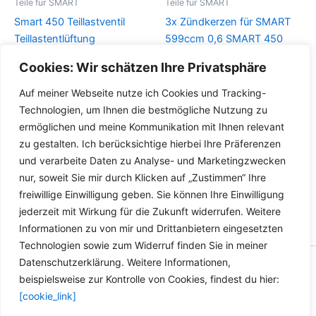
Teile für SMART
Teile für SMART
Smart 450 Teillastventil
3x Zündkerzen für SMART
Teillastentlüftung
599ccm 0,6 SMART 450
A1600180312 SMART 450
BOSCH 0242240648 FR 6
Cookies: Wir schätzen Ihre Privatsphäre
452 0.6l 0.7l
KDC+ , FR 6 KDC+
Auf meiner Webseite nutze ich Cookies und Tracking-
Details
Details
Technologien, um Ihnen die bestmögliche Nutzung zu
ermöglichen und meine Kommunikation mit Ihnen relevant
zu gestalten. Ich berücksichtige hierbei Ihre Präferenzen
und verarbeite Daten zu Analyse- und Marketingzwecken
nur, soweit Sie mir durch Klicken auf „Zustimmen“ Ihre
freiwillige Einwilligung geben. Sie können Ihre Einwilligung
jederzeit mit Wirkung für die Zukunft widerrufen. Weitere
Informationen zu von mir und Drittanbietern eingesetzten
Technologien sowie zum Widerruf finden Sie in meiner
Datenschutzerklärung. Weitere Informationen,
Copyright © 2026 Versandhandel für Fahrzeugteile, Ersatzteile
beispielsweise zur Kontrolle von Cookies, findest du hier:
für: SMART BMW VW - Zubehör für Werkstätten.
[cookie_link]