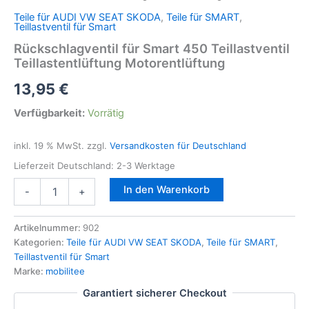
Teile für AUDI VW SEAT SKODA
,
Teile für SMART
,
Teillastventil für Smart
Rückschlagventil für Smart 450 Teillastventil
Teillastentlüftung Motorentlüftung
13,95
€
Verfügbarkeit:
Vorrätig
inkl. 19 % MwSt.
zzgl.
Versandkosten für Deutschland
Lieferzeit Deutschland:
2-3 Werktage
Rückschlagventil
In den Warenkorb
-
+
für
Smart
450
Artikelnummer:
902
Teillastventil
Kategorien:
Teile für AUDI VW SEAT SKODA
,
Teile für SMART
,
Teillastentlüftung
Teillastventil für Smart
Motorentlüftung
Marke:
mobilitee
Menge
Garantiert sicherer Checkout