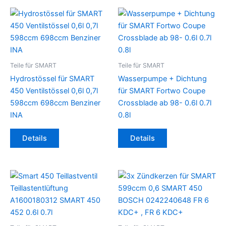
Teile für SMART
Teile für SMART
Hydrostössel für SMART
Wasserpumpe + Dichtung
450 Ventilstössel 0,6l 0,7l
für SMART Fortwo Coupe
598ccm 698ccm Benziner
Crossblade ab 98- 0.6l 0.7l
INA
0.8l
Details
Details