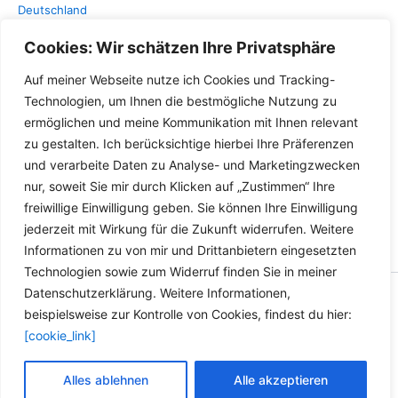
Deutschland
Lieferzeit Deutschland:
2-3
Cookies: Wir schätzen Ihre Privatsphäre
Werktage
Auf meiner Webseite nutze ich Cookies und Tracking-
Technologien, um Ihnen die bestmögliche Nutzung zu
ermöglichen und meine Kommunikation mit Ihnen relevant
zu gestalten. Ich berücksichtige hierbei Ihre Präferenzen
und verarbeite Daten zu Analyse- und Marketingzwecken
nur, soweit Sie mir durch Klicken auf „Zustimmen“ Ihre
freiwillige Einwilligung geben. Sie können Ihre Einwilligung
jederzeit mit Wirkung für die Zukunft widerrufen. Weitere
Informationen zu von mir und Drittanbietern eingesetzten
Technologien sowie zum Widerruf finden Sie in meiner
Datenschutzerklärung. Weitere Informationen,
Copyright © 2026 Versandhandel für Fahrzeugteile, Ersatzteile
beispielsweise zur Kontrolle von Cookies, findest du hier:
für: SMART BMW VW - Zubehör für Werkstätten.
[cookie_link]
Vertrag widerrufen
Alles ablehnen
Alle akzeptieren