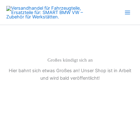
Simmerring
Zum
Getriebe
Inhalt
für
springen
VW
GOLF
PASSAT,
Corrado
VENTO
Menge
Großes kündigt sich an
Hier bahnt sich etwas Großes an! Unser Shop ist in Arbeit
und wird bald veröffentlicht!