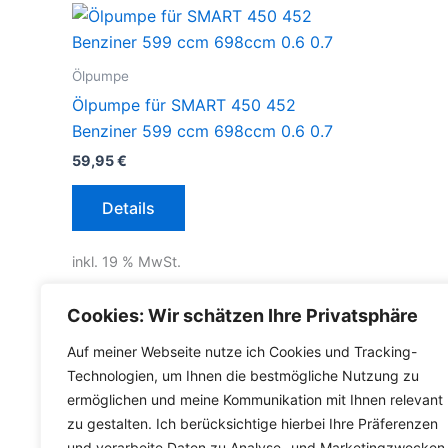
Ölpumpe
Ölpumpe für SMART 450 452
Benziner 599 ccm 698ccm 0.6 0.7
59,95
€
Details
inkl. 19 % MwSt.
inkl.
Versandkosten für Deutschland
Cookies: Wir schätzen Ihre Privatsphäre
Lieferzeit Deutschland:
2-3 Werktage
Auf meiner Webseite nutze ich Cookies und Tracking-
Technologien, um Ihnen die bestmögliche Nutzung zu
ermöglichen und meine Kommunikation mit Ihnen relevant
zu gestalten. Ich berücksichtige hierbei Ihre Präferenzen
und verarbeite Daten zu Analyse- und Marketingzwecken