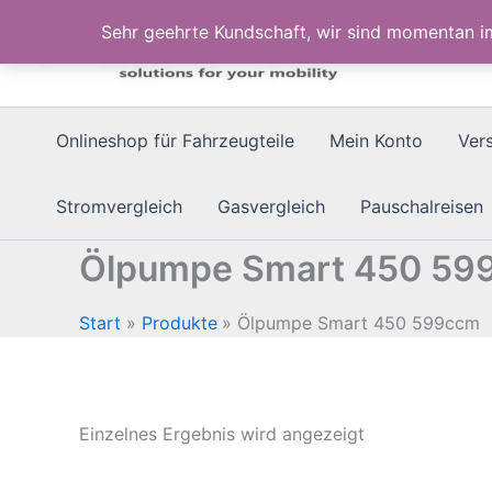
Zum
Sehr geehrte Kundschaft, wir sind momentan 
Inhalt
springen
Onlineshop für Fahrzeugteile
Mein Konto
Ver
Stromvergleich
Gasvergleich
Pauschalreisen
Ölpumpe Smart 450 59
Start
Produkte
Ölpumpe Smart 450 599ccm
Einzelnes Ergebnis wird angezeigt