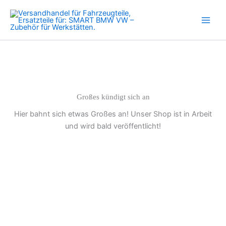
Benziner
Zum
599
Inhalt
ccm
springen
698ccm
0.6
0.7
Menge
Großes kündigt sich an
Hier bahnt sich etwas Großes an! Unser Shop ist in Arbeit
und wird bald veröffentlicht!