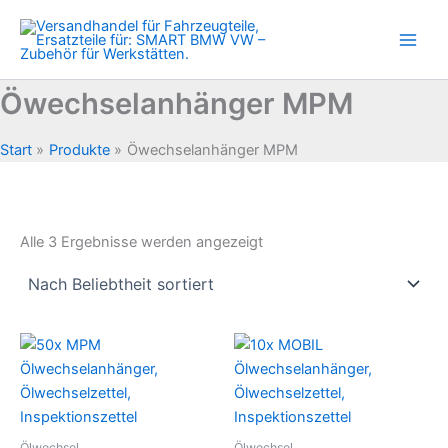
Zum
Inhalt
springen
Öwechselanhänger MPM
Start
Produkte
Öwechselanhänger MPM
Nach
Alle 3 Ergebnisse werden angezeigt
Beliebtheit
sortiert
Ölwechsel
Ölwechsel