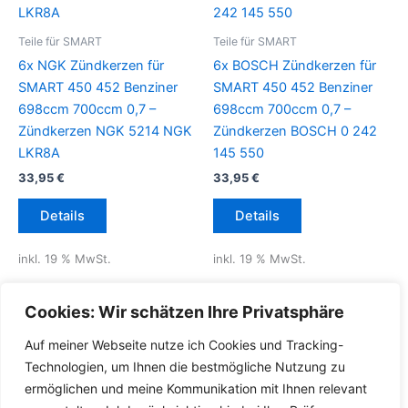
Teile für SMART
Teile für SMART
6x NGK Zündkerzen für
6x BOSCH Zündkerzen für
SMART 450 452 Benziner
SMART 450 452 Benziner
698ccm 700ccm 0,7 –
698ccm 700ccm 0,7 –
Zündkerzen NGK 5214 NGK
Zündkerzen BOSCH 0 242
LKR8A
145 550
33,95
€
33,95
€
Details
Details
inkl. 19 % MwSt.
inkl. 19 % MwSt.
zzgl.
Versandkosten für
zzgl.
Versandkosten für
Cookies: Wir schätzen Ihre Privatsphäre
Deutschland
Deutschland
Auf meiner Webseite nutze ich Cookies und Tracking-
Lieferzeit Deutschland:
2-3
Lieferzeit Deutschland:
2-3
Technologien, um Ihnen die bestmögliche Nutzung zu
Werktage
Werktage
ermöglichen und meine Kommunikation mit Ihnen relevant