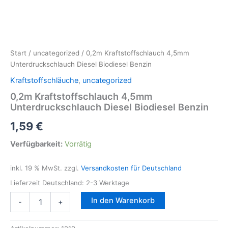
Start
/
uncategorized
/ 0,2m Kraftstoffschlauch 4,5mm
Unterdruckschlauch Diesel Biodiesel Benzin
Kraftstoffschläuche
,
uncategorized
0,2m Kraftstoffschlauch 4,5mm
Unterdruckschlauch Diesel Biodiesel Benzin
1,59
€
Verfügbarkeit:
Vorrätig
inkl. 19 % MwSt.
zzgl.
Versandkosten für Deutschland
Lieferzeit Deutschland:
2-3 Werktage
0,2m
In den Warenkorb
-
+
Kraftstoffschlauch
4,5mm
Unterdruckschlauch