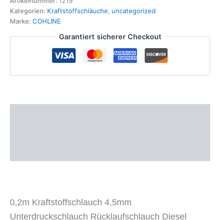
Artikelnummer:
1219
Diesel
Kategorien:
Kraftstoffschläuche
,
uncategorized
Biodiesel
Marke:
COHLINE
Benzin
Garantiert sicherer Checkout
Menge
Beschreibung
Zusätzliche Informationen
Produktsicherheit
0,2m Kraftstoffschlauch 4,5mm
Unterdruckschlauch Rücklaufschlauch Diesel