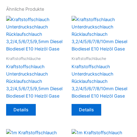
Ähnliche Produkte
Kraftstoffschläuche
Kraftstoffschläuche
Kraftstoffschlauch
Kraftstoffschlauch
Unterdruckschlauch
Unterdruckschlauch
Rücklaufschlauch
Rücklaufschlauch
3,2/4,5/6/7,5/9,5mm Diesel
3,2/4/5/6/7/8/10mm Diesel
Biodiesel E10 Heizöl Gase
Biodiesel E10 Heizöl Gase
Dieses
Dieses
Details
Details
Produkt
Produkt
weist
weist
mehrere
mehrere
Varianten
Varianten