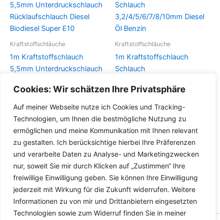
auf.
auf.
Die
Die
Optionen
Optionen
können
können
Kraftstoffschläuche
Kraftstoffschläuche
auf
auf
1m Kraftstoffschlauch
1m Kraftstoffschlauch
der
der
5,5mm Unterdruckschlauch
Schlauch
Produktseite
Produktseite
Rücklaufschlauch Diesel
3,2/4/5/6/7/8/10mm Diesel
Cookies: Wir schätzen Ihre Privatsphäre
gewählt
gewählt
Biodiesel Super E10
Öl Benzin
werden
werden
Auf meiner Webseite nutze ich Cookies und Tracking-
Dieses
Details
Details
Technologien, um Ihnen die bestmögliche Nutzung zu
Produkt
ermöglichen und meine Kommunikation mit Ihnen relevant
weist
zu gestalten. Ich berücksichtige hierbei Ihre Präferenzen
mehrere
und verarbeite Daten zu Analyse- und Marketingzwecken
Varianten
nur, soweit Sie mir durch Klicken auf „Zustimmen“ Ihre
auf.
freiwillige Einwilligung geben. Sie können Ihre Einwilligung
Die
jederzeit mit Wirkung für die Zukunft widerrufen. Weitere
Optionen
Informationen zu von mir und Drittanbietern eingesetzten
können
Technologien sowie zum Widerruf finden Sie in meiner
auf