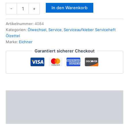
10x
In den Warenkorb
-
+
Aufkleber
Bremsflüssigkeit
Wechsel
Artikelnummer:
4084
Kundendienst
Kategorien:
Ölwechsel
,
Service
,
Serviceaufkleber Serviceheft
Inspektion
Ölzettel
Serviceaufkleber
Marke:
Eichner
Menge
Garantiert sicherer Checkout
Beschreibung
Zusätzliche Informationen
Produktsicherheit