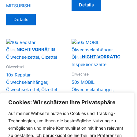
Details
MITSUBISHI
Details
NICHT VORRÄTIG
NICHT VORRÄTIG
Ölwechsel
Ölwechsel
10x Repstar
Ölwechselanhänger,
50x MOBIL
Ölwechselzettel, Ölzettel
Ölwechselanhänger,
Ölwechselzettel,
Cookies: Wir schätzen Ihre Privatsphäre
Details
Inspektionszettel
Auf meiner Webseite nutze ich Cookies und Tracking-
Details
Technologien, um Ihnen die bestmögliche Nutzung zu
ermöglichen und meine Kommunikation mit Ihnen relevant
zu gestalten. Ich berücksichtige hierbei Ihre Präferenzen