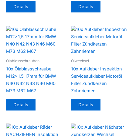
Details
Details
Ölablassschrauben
Ölwechsel
10x Ölablassschraube
10x Aufkleber Inspektion
M12x1,5 17mm für BMW
Serviceaufkleber Motoröl
N40 N42 N43 N46 M60
Filter Zündkerzen
M73 M62 M67
Zahnriemen
Details
Details