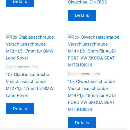
Details
Ölwechsel DIN7603
Dieses
Details
Produkt
weist
mehrere
Varianten
auf.
Die
Optionen
können
Ölablassschrauben
auf
Ölablassschrauben
10x Ölablassschraube
der
Verschlussschraube
10x Ölwechselschraube
Produktseite
M12x1,5 17mm für BMW
Verschlussschraube
gewählt
Land Rover
M14x1,5 19mm für AUDI
werden
FORD VW SKODA SEAT
Details
MITSUBISHI
Details