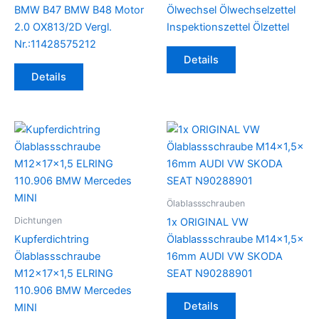
BMW B47 BMW B48 Motor
Ölwechsel Ölwechselzettel
2.0 OX813/2D Vergl.
Inspektionszettel Ölzettel
Nr.:11428575212
Details
Details
Ölablassschrauben
Dichtungen
1x ORIGINAL VW
Kupferdichtring
Ölablassschraube M14x1,5x
Ölablassschraube
16mm AUDI VW SKODA
M12x17x1,5 ELRING
SEAT N90288901
110.906 BMW Mercedes
Details
MINI