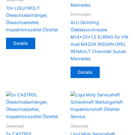
10x LIQUI MOLY
Dichtungen
Ölwechselanhänger,
Ölwechselzettel,
ALU Dichtring
Inspektionszettel Ölzettel
Ölablassschraube
M14x20x1,5 ELRING für VW
Details
Audi MAZDA NISSAN OPEL
RENAULT Chevrolet Suzuki
Mercedes
Dieses
Details
Produkt
weist
mehrere
Varianten
auf.
Die
Optionen
können
Ölwechsel
Ölwechsel
auf
5x CASTROL
Liqui Moly Serviceheft