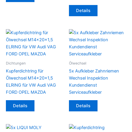
weist
Dieses
Details
mehrere
Produkt
Varianten
weist
auf.
mehrere
Die
Varianten
Optionen
auf.
können
Die
auf
Optionen
der
können
Dichtungen
Ölwechsel
Produktseite
auf
Kupferdichtring für
5x Aufkleber Zahnriemen
gewählt
der
Ölwechsel M14x20x1,5
Wechsel Inspektion
werden
Produktseite
ELRING für VW Audi VAG
Kundendienst
gewählt
FORD OPEL MAZDA
Serviceaufkleber
werden
Dieses
Details
Details
Produkt
weist
mehrere
Varianten