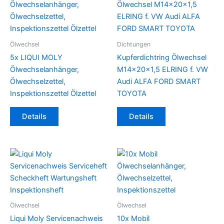
auf.
Die
Optionen
können
Ölwechsel
Dichtungen
auf
5x LIQUI MOLY
Kupferdichtring Ölwechsel
der
Ölwechselanhänger,
M14x20x1,5 ELRING f. VW
Produktseite
Ölwechselzettel,
Audi ALFA FORD SMART
gewählt
Inspektionszettel Ölzettel
TOYOTA
werden
Dieses
Details
Details
Produkt
weist
mehrere
Varianten
auf.
Die
Optionen
können
Ölwechsel
Ölwechsel
auf
Liqui Moly Servicenachweis
10x Mobil