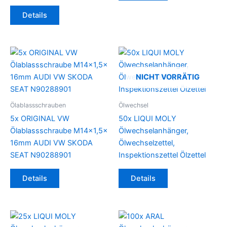
Dieses
Details
Produkt
weist
mehrere
Varianten
auf.
NICHT VORRÄTIG
Die
Optionen
können
Ölablassschrauben
Ölwechsel
auf
5x ORIGINAL VW
50x LIQUI MOLY
der
Ölablassschraube M14x1,5x
Ölwechselanhänger,
Produktseite
16mm AUDI VW SKODA
Ölwechselzettel,
gewählt
SEAT N90288901
Inspektionszettel Ölzettel
werden
Details
Details