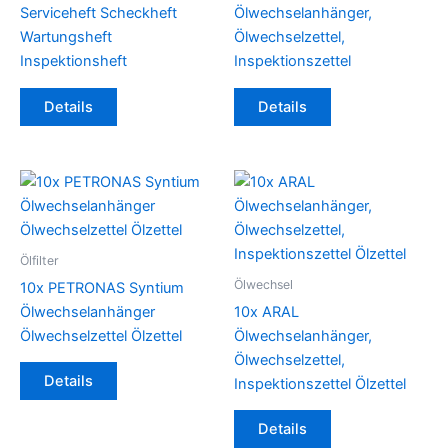
der
Serviceheft Scheckheft
Ölwechselanhänger,
Produktseite
Wartungsheft
Ölwechselzettel,
gewählt
Inspektionsheft
Inspektionszettel
werden
Details
Details
Ölfilter
Ölwechsel
10x PETRONAS Syntium
Ölwechselanhänger
10x ARAL
Ölwechselzettel Ölzettel
Ölwechselanhänger,
Ölwechselzettel,
Details
Inspektionszettel Ölzettel
Details