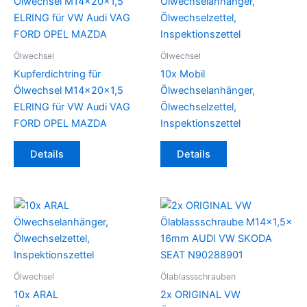
Ölwechsel
Ölwechsel
Kupferdichtring für
10x Mobil
Ölwechsel M14x20x1,5
Ölwechselanhänger,
ELRING für VW Audi VAG
Ölwechselzettel,
FORD OPEL MAZDA
Inspektionszettel
Dieses
Details
Details
Produkt
weist
mehrere
Varianten
auf.
Die
Optionen
können
Ölwechsel
Ölablassschrauben
auf
10x ARAL
2x ORIGINAL VW