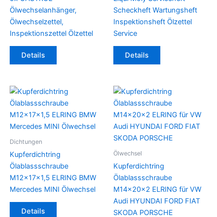
der
Ölwechselanhänger,
Scheckheft Wartungsheft
Produktseite
Ölwechselzettel,
Inspektionsheft Ölzettel
gewählt
Inspektionszettel Ölzettel
Service
werden
Details
Details
Dichtungen
Ölwechsel
Kupferdichtring
Ölablassschraube
Kupferdichtring
M12x17x1,5 ELRING BMW
Ölablassschraube
Mercedes MINI Ölwechsel
M14x20x2 ELRING für VW
Audi HYUNDAI FORD FIAT
Dieses
Details
SKODA PORSCHE
Produkt