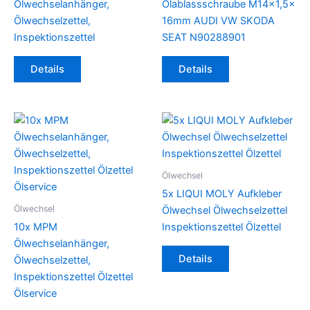
der
Ölwechselanhänger,
Ölablassschraube M14x1,5x
Produktseite
Ölwechselzettel,
16mm AUDI VW SKODA
gewählt
Inspektionszettel
SEAT N90288901
werden
Details
Details
Ölwechsel
5x LIQUI MOLY Aufkleber
Ölwechsel
Ölwechsel Ölwechselzettel
10x MPM
Inspektionszettel Ölzettel
Ölwechselanhänger,
Details
Ölwechselzettel,
Inspektionszettel Ölzettel
Ölservice