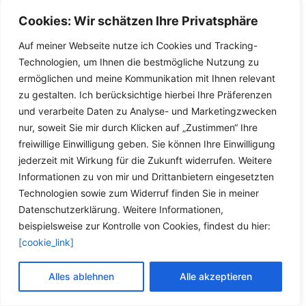
Cookies: Wir schätzen Ihre Privatsphäre
Auf meiner Webseite nutze ich Cookies und Tracking-
Technologien, um Ihnen die bestmögliche Nutzung zu
NICHT VORRÄTIG
ermöglichen und meine Kommunikation mit Ihnen relevant
zu gestalten. Ich berücksichtige hierbei Ihre Präferenzen
Ölwechsel
Ölwechsel
und verarbeite Daten zu Analyse- und Marketingzwecken
10x MOBIL
50x MOBIL
nur, soweit Sie mir durch Klicken auf „Zustimmen“ Ihre
Ölwechselanhänger,
Ölwechselanhänger,
freiwillige Einwilligung geben. Sie können Ihre Einwilligung
Ölwechselzettel,
Ölwechselzettel,
jederzeit mit Wirkung für die Zukunft widerrufen. Weitere
Inspektionszettel
Inspektionszettel
Informationen zu von mir und Drittanbietern eingesetzten
Technologien sowie zum Widerruf finden Sie in meiner
Details
Details
Datenschutzerklärung. Weitere Informationen,
beispielsweise zur Kontrolle von Cookies, findest du hier:
[cookie_link]
Alles ablehnen
Alle akzeptieren
NICHT VORRÄTIG