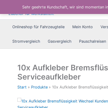
Zum
Sehr geehrte Kundschaft, wir sind momentan 
Inhalt
springen
Onlineshop für Fahrzeugteile
Mein Konto
Ver
Stromvergleich
Gasvergleich
Pauschalreisen
10x Aufkleber Bremsflü
Serviceaufkleber
Start
Produkte
10x Aufkleber Bremsflüssigkei