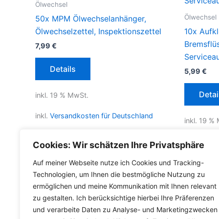
Ölwechsel
Ölwechsel
50x MPM Ölwechselanhänger,
Ölwechselzettel, Inspektionszettel
10x Aufk
Bremsflüs
7,99
€
Servicea
Details
5,99
€
Detai
inkl. 19 % MwSt.
inkl.
Versandkosten für Deutschland
inkl. 19 %
Lieferzeit Deutschland:
2-3 Werktage
inkl.
Versa
Cookies: Wir schätzen Ihre Privatsphäre
Lieferzeit
Auf meiner Webseite nutze ich Cookies und Tracking-
Technologien, um Ihnen die bestmögliche Nutzung zu
ermöglichen und meine Kommunikation mit Ihnen relevant
zu gestalten. Ich berücksichtige hierbei Ihre Präferenzen
und verarbeite Daten zu Analyse- und Marketingzwecken