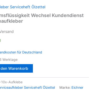
leber Serviceheft Ölzettel
emsflüssigkeit Wechsel Kundendienst
eaufkleber
 Versand
g
andkosten für Deutschland
3 Werktage
n den Warenkorb
10x-Aufklebe
rviceaufkleber Serviceheft Ölzettel
Marke:
Eichner