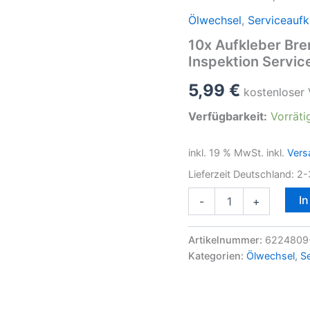
Ölwechsel
,
Serviceaufk
10x Aufkleber Br
Inspektion Servic
5,99
€
kostenloser
Verfügbarkeit:
Vorräti
inkl. 19 % MwSt.
inkl.
Vers
Lieferzeit Deutschland:
2-
10x
I
-
+
Aufkleber
Bremsflüssigkeit
Wechsel
Artikelnummer:
6224809-
Kundendienst
Kategorien:
Ölwechsel
,
Se
Inspektion
Serviceaufkleber
Menge