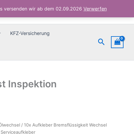
Serviceaufkleber
ubs versenden wir ab dem 02.09.2026
Verwerfen
Menge
KFZ-Versicherung
Suchen
t Inspektion
Ölwechsel
/ 10x Aufkleber Bremsflüssigkeit Wechsel
 Serviceaufkleber