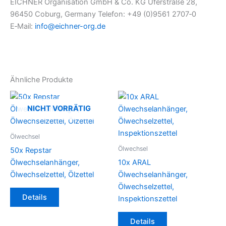
EICHNER Organisation GmbH & Co. KG Uferstraße 28,
96450 Coburg, Germany Telefon: +49 (0)9561 2707‑0
E‑Mail:
info@eichner-org.de
Ähnliche Produkte
NICHT VORRÄTIG
Ölwechsel
Ölwechsel
50x Repstar
Ölwechselanhänger,
10x ARAL
Ölwechselzettel, Ölzettel
Ölwechselanhänger,
Ölwechselzettel,
Details
Inspektionszettel
Details