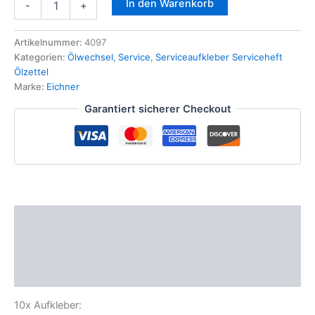
In den Warenkorb
-
+
Aufkleber
Klimaanlage
Kühlmittel
Artikelnummer:
4097
Inspektion
Kategorien:
Ölwechsel
,
Service
,
Serviceaufkleber Serviceheft
Kundendienst
Ölzettel
Serviceaufkleber
Marke:
Eichner
Menge
Garantiert sicherer Checkout
Beschreibung
Zusätzliche Informationen
Produktsicherheit
10x Aufkleber: