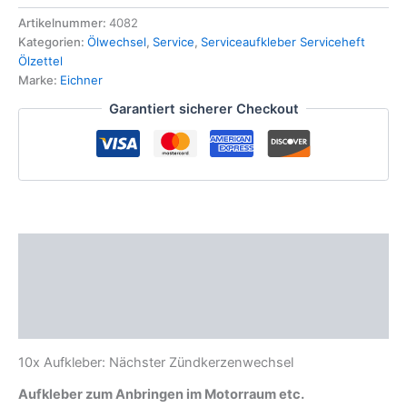
Nächster
Zündkerzen
Artikelnummer:
4082
Wechsel
Kategorien:
Ölwechsel
,
Service
,
Serviceaufkleber Serviceheft
Inspektion
Ölzettel
Serviceaufkleber
Marke:
Eichner
Menge
Garantiert sicherer Checkout
Beschreibung
Zusätzliche Informationen
Produktsicherheit
10x Aufkleber: Nächster Zündkerzenwechsel
Aufkleber zum Anbringen im Motorraum etc.