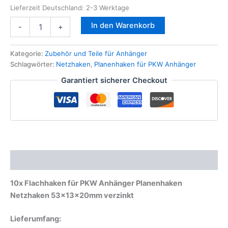
Lieferzeit Deutschland:
2-3 Werktage
10x
In den Warenkorb
-
+
Flachhaken
für
PKW
Kategorie:
Zubehör und Teile für Anhänger
Anhänger
Schlagwörter:
Netzhaken
,
Planenhaken für PKW Anhänger
Planenhaken
Garantiert sicherer Checkout
Netzhaken
53x13x20mm
verzinkt
Menge
Beschreibung
10x Flachhaken für PKW Anhänger Planenhaken
Netzhaken 53x13x20mm verzinkt
Lieferumfang: