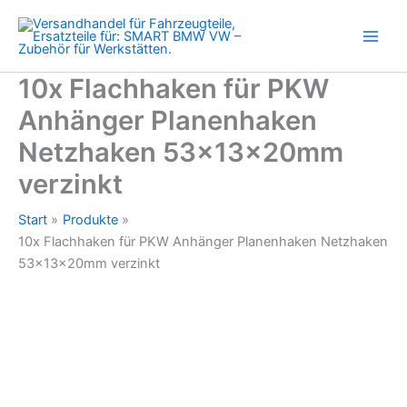
Planenhaken
Zum
Netzhaken
Inhalt
53x13x20mm
springen
verzinkt
Menge
10x Flachhaken für PKW
Anhänger Planenhaken
Netzhaken 53x13x20mm
verzinkt
Start
Produkte
10x Flachhaken für PKW Anhänger Planenhaken Netzhaken
53x13x20mm verzinkt