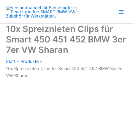
450
Zum
451
Inhalt
452
springen
BMW
3er
10x Spreiznieten Clips für
7er
Smart 450 451 452 BMW 3er
VW
Sharan
7er VW Sharan
Menge
Start
Produkte
10x Spreiznieten Clips für Smart 450 451 452 BMW 3er 7er
VW Sharan