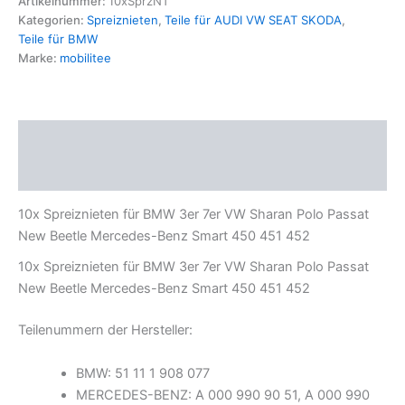
Artikelnummer:
10xSprzNT
Smart
Kategorien:
Spreiznieten
,
Teile für AUDI VW SEAT SKODA
,
450
Teile für BMW
451
Marke:
mobilitee
452
BMW
3er
7er
Beschreibung
VW
Sharan
Produktsicherheit
Menge
10x Spreiznieten für BMW 3er 7er VW Sharan Polo Passat
New Beetle Mercedes-Benz Smart 450 451 452
10x Spreiznieten für BMW 3er 7er VW Sharan Polo Passat
New Beetle Mercedes-Benz Smart 450 451 452
Teilenummern der Hersteller:
BMW: 51 11 1 908 077
MERCEDES-BENZ: A 000 990 90 51, A 000 990