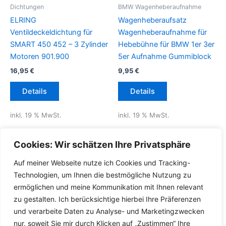
Dichtungen
BMW Wagenheberaufnahme
ELRING
Wagenheberaufsatz
Ventildeckeldichtung für
Wagenheberaufnahme für
SMART 450 452 – 3 Zylinder
Hebebühne für BMW 1er 3er
Motoren 901.900
5er Aufnahme Gummiblock
16,95
€
9,95
€
Details
Details
inkl. 19 % MwSt.
inkl. 19 % MwSt.
inkl.
Versandkosten für
inkl.
Versandkosten für
Cookies: Wir schätzen Ihre Privatsphäre
Deutschland
Deutschland
Auf meiner Webseite nutze ich Cookies und Tracking-
Lieferzeit Deutschland:
2-3
Lieferzeit Deutschland:
2-3
Technologien, um Ihnen die bestmögliche Nutzung zu
Werktage
Werktage
ermöglichen und meine Kommunikation mit Ihnen relevant
zu gestalten. Ich berücksichtige hierbei Ihre Präferenzen
und verarbeite Daten zu Analyse- und Marketingzwecken
nur, soweit Sie mir durch Klicken auf „Zustimmen“ Ihre