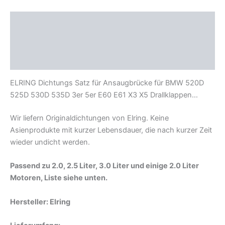
E61
X3
Beschreibung
X5
Drallklappen
Zusätzliche Informationen
M57
Motor
Produktsicherheit
Menge
ELRING Dichtungs Satz für Ansaugbrücke für BMW 520D
525D 530D 535D 3er 5er E60 E61 X3 X5 Drallklappen…
Wir liefern Originaldichtungen von Elring. Keine
Asienprodukte mit kurzer Lebensdauer, die nach kurzer Zeit
wieder undicht werden.
Passend zu 2.0, 2.5 Liter, 3.0 Liter und einige 2.0 Liter
Motoren, Liste siehe unten.
Hersteller: Elring