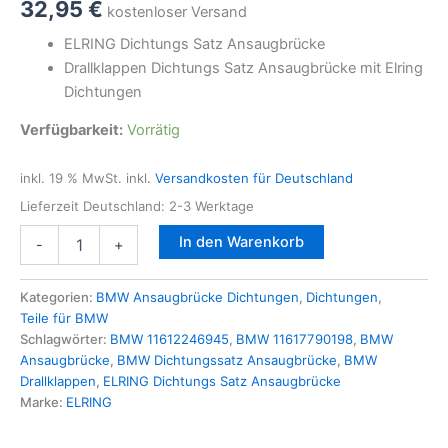
32,95
€
kostenloser Versand
ELRING Dichtungs Satz Ansaugbrücke
Drallklappen Dichtungs Satz Ansaugbrücke mit Elring
Dichtungen
Verfügbarkeit:
Vorrätig
inkl. 19 % MwSt.
inkl.
Versandkosten für Deutschland
Lieferzeit Deutschland:
2-3 Werktage
ELRING
In den Warenkorb
-
+
Dichtungs
Satz
Ansaugbrücke
Kategorien:
BMW Ansaugbrücke Dichtungen
,
Dichtungen
,
für
Teile für BMW
BMW
Schlagwörter:
BMW 11612246945
,
BMW 11617790198
,
BMW
525D
Ansaugbrücke
,
BMW Dichtungssatz Ansaugbrücke
,
BMW
530D
Drallklappen
,
ELRING Dichtungs Satz Ansaugbrücke
535D
Marke:
ELRING
5er
E60