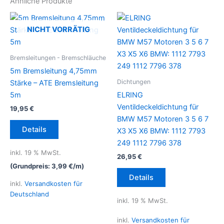
Ähnliche Produkte
NICHT VORRÄTIG
Bremsleitungen - Bremschläuche
5m Bremsleitung 4,75mm
Dichtungen
Stärke – ATE Bremsleitung
5m
ELRING
Ventildeckeldichtung für
19,95
€
BMW M57 Motoren 3 5 6 7
Details
X3 X5 X6 BMW: 1112 7793
249 1112 7796 378
inkl. 19 % MwSt.
26,95
€
(Grundpreis:
3,99
€
/
m
)
Details
inkl.
Versandkosten für
Deutschland
inkl. 19 % MwSt.
inkl.
Versandkosten für