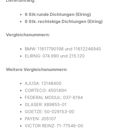
Lieferumfang:
6 Stk runde Dichtungen (Elring)
6 Stk. rechtekige Dichtungen
(Elring)
Vergleichsnummern:
BMW: 11617790198 und 11612246945
ELRING: 074.990 und 215.120
Weitere Vergleichsnummern:
AJUSA: 13148400
CORTECO: 450140H
FEDERAL MOGUL: 037-6194
GLASER: X89855-01
GOETZE: 50-029153-00
PAYEN: JD5107
VICTOR REINZ: 71-77546-00