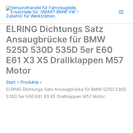
BMW
Zum
525D
Inhalt
530D
springen
535D
5er
ELRING Dichtungs Satz
E60
Ansaugbrücke für BMW
E61
X3
525D 530D 535D 5er E60
X5
Drallklappen
E61 X3 X5 Drallklappen M57
M57
Motor
Motor
Menge
Start
Produkte
ELRING Dichtungs Satz Ansaugbrücke für BMW 525D 530D
535D 5er E60 E61 X3 X5 Drallklappen M57 Motor