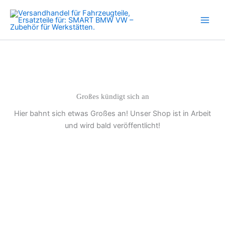
Bassa
Zum
Pressione
Inhalt
Flessibile
springen
Ritorno
Diesel
Menge
Großes kündigt sich an
Hier bahnt sich etwas Großes an! Unser Shop ist in Arbeit
und wird bald veröffentlicht!