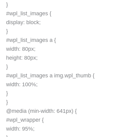
}
#wpl_list_images {
display: block;
}
#wpl_list_images a {
width: 80px;
height: 80px;
}
#wpl_list_images a img.wpl_thumb {
width: 100%;
}
}
@media (min-width: 641px) {
#wpl_wrapper {
width: 95%;