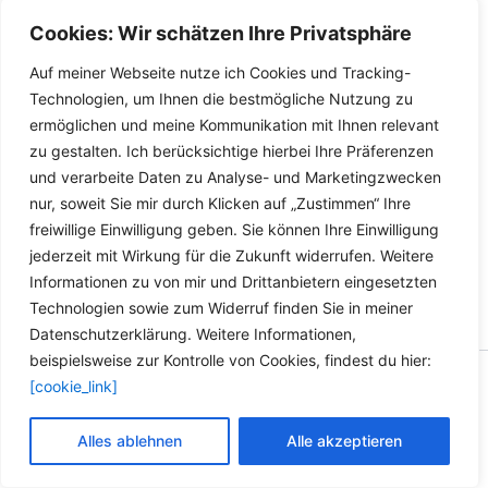
3er 5er 7er
Benzol
Cookies: Wir schätzen Ihre Privatsphäre
6,49
€
23,23
€
–
29,73
€
Auf meiner Webseite nutze ich Cookies und Tracking-
Dieses
Details
Details
Technologien, um Ihnen die bestmögliche Nutzung zu
Produkt
ermöglichen und meine Kommunikation mit Ihnen relevant
weist
inkl. 19 % MwSt.
inkl. MwSt.
zu gestalten. Ich berücksichtige hierbei Ihre Präferenzen
mehrere
und verarbeite Daten zu Analyse- und Marketingzwecken
Varianten
inkl.
Versandkosten für
inkl.
Versandkosten für
nur, soweit Sie mir durch Klicken auf „Zustimmen“ Ihre
auf.
Deutschland
Deutschland
freiwillige Einwilligung geben. Sie können Ihre Einwilligung
Die
Lieferzeit Deutschland:
2-3
Lieferzeit Deutschland:
2-3
jederzeit mit Wirkung für die Zukunft widerrufen. Weitere
Optionen
Werktage
Werktage
Informationen zu von mir und Drittanbietern eingesetzten
können
Technologien sowie zum Widerruf finden Sie in meiner
auf
Datenschutzerklärung. Weitere Informationen,
der
beispielsweise zur Kontrolle von Cookies, findest du hier:
Produktseite
Copyright © 2026 Versandhandel für Fahrzeugteile, Ersatzteile
[cookie_link]
gewählt
für: SMART BMW VW - Zubehör für Werkstätten.
werden
Alles ablehnen
Alle akzeptieren
Vertrag widerrufen