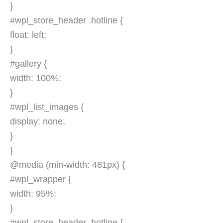
}
#wpl_store_header .hotline {
float: left;
}
#gallery {
width: 100%;
}
#wpl_list_images {
display: none;
}
}
@media (min-width: 481px) {
#wpl_wrapper {
width: 95%;
}
#wpl_store_header .hotline {