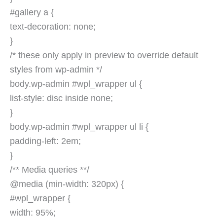
#gallery a {
text-decoration: none;
}
/* these only apply in preview to override default
styles from wp-admin */
body.wp-admin #wpl_wrapper ul {
list-style: disc inside none;
}
body.wp-admin #wpl_wrapper ul li {
padding-left: 2em;
}
/** Media queries **/
@media (min-width: 320px) {
#wpl_wrapper {
width: 95%;